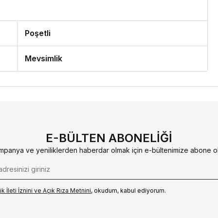
Poşetli
Mevsimlik
E-BÜLTEN ABONELIĞI
mpanya ve yeniliklerden haberdar olmak için e-bültenimize abone ol
k İleti İzni‌ni ve Açık Rıza Metni‌ni
, okudum, kabul ediyorum.