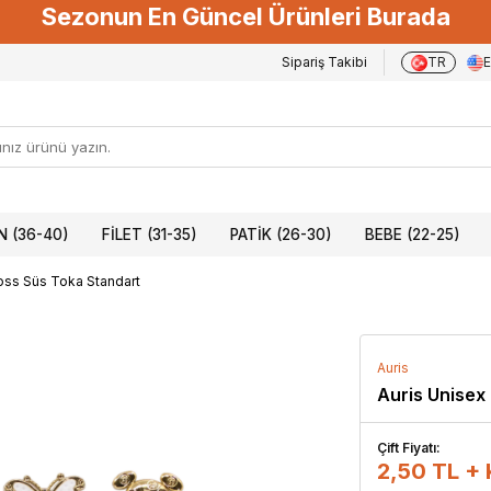
Sezonun En Güncel Ürünleri Burada
Sipariş Takibi
TR
 (36-40)
FILET (31-35)
PATIK (26-30)
BEBE (22-25)
oss Süs Toka Standart
Auris
Auris Unisex
Çift Fiyatı:
2,50 TL +