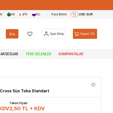
EN
AR
FR
RU
Para Birimi
TL
USD
EUR
Ara
Üye Girişi
Sepet
0
AKSESUAR
YENI GELENLER
KAMPANYALAR
 Cross Süs Toka Standart
Takım Fiyatı:
 KDV
2,50
TL + KDV