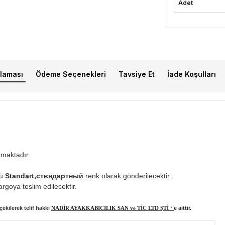
Adet
laması
Ödeme Seçenekleri
Tavsiye Et
İade Koşulları
nmaktadır.
nü
Standart,ствндартный
renk olarak gönderilecektir.
rgoya teslim edilecektir.
ekilerek telif hakkı
NADİR AYAKKABICILIK SAN ve TİC LTD ŞTİ ‘
e aittir.