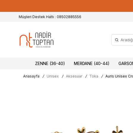
Müşteri Destek Hattı : 08502885556
ZENNE (36-40)
MERDANE (40-44)
GARSON
Anasayfa
/
Unisex
/
Aksesuar
/
Toka
/
Auris Unisex Cr