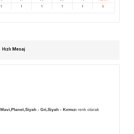
1
1
1
1
1
5
Hızlı Mesaj
 Mavi,Planet,Siyah - Gri,Siyah - Kırmızı
renk olarak