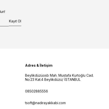
un!
Kayıt Ol
Adres & İletişim
Beylikdüzüosb Mah. Mustafa Kurtoğlu Cad.
No:23 Kat:4 Beylikdüzü/ İSTANBUL
08502885556
tsoft@nadirayakkabi.com