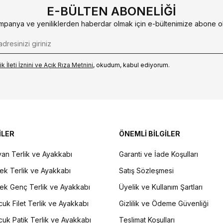
E-BÜLTEN ABONELIĞI
mpanya ve yeniliklerden haberdar olmak için e-bültenimize abone ol
k İleti İzni‌ni ve Açık Rıza Metni‌ni
, okudum, kabul ediyorum.
İLER
ÖNEMLİ BİLGİLER
an Terlik ve Ayakkabı
Garanti ve İade Koşulları
ek Terlik ve Ayakkabı
Satış Sözleşmesi
ek Genç Terlik ve Ayakkabı
Üyelik ve Kullanım Şartları
uk Filet Terlik ve Ayakkabı
Gizlilik ve Ödeme Güvenliği
uk Patik Terlik ve Ayakkabı
Teslimat Koşulları