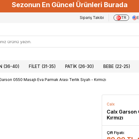
Sezonun En Güncel Ürünleri Burada
Sipariş Takibi
TR
 (36-40)
FILET (31-35)
PATIK (26-30)
BEBE (22-25)
Garson G550 Masajlı Eva Parmak Arası Terlik Siyah - Kırmızı
Calx
Calx Garson 
Kırmızı
Çift Fiyatı: