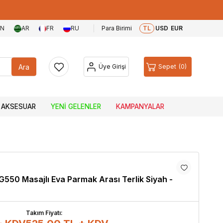
EN
AR
FR
RU
Para Birimi
TL
USD
EUR
Ara
Üye Girişi
Sepet
0
AKSESUAR
YENI GELENLER
KAMPANYALAR
G550 Masajlı Eva Parmak Arası Terlik Siyah -
Takım Fiyatı: