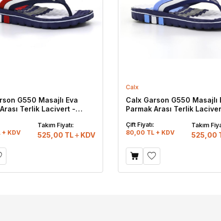
Calx
rson G550 Masajlı Eva
Calx Garson G550 Masajlı 
rası Terlik Lacivert -
Parmak Arası Terlik Laciver
:
Çift Fiyatı:
Takım Fiyatı:
Takım Fiya
 + KDV
80,00 TL + KDV
525,00
TL
KDV
525,00