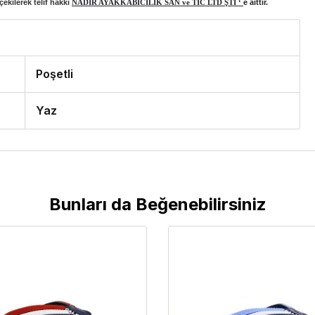
ekilerek telif hakkı
NADİR AYAKKABICILIK SAN ve TİC LTD ŞTİ ‘
e aittir.
Poşetli
Yaz
Bunları da Beğenebilirsiniz