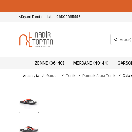
Müşteri Destek Hattı : 08502885556
ZENNE (36-40)
MERDANE (40-44)
GARSON
Anasayfa
/
Garson
/
Terlik
/
Parmak Arası Terlik
/
Calx 