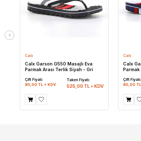
Calx
Calx
Calx Garson G550 Masajlı Eva
Calx Ga
Parmak Arası Terlik Siyah - Gri
Parmak A
Kırmızı
Çift Fiyatı:
Çift Fiyatı
Takım Fiyatı:
80,00 TL + KDV
80,00 TL
525,00
TL
KDV