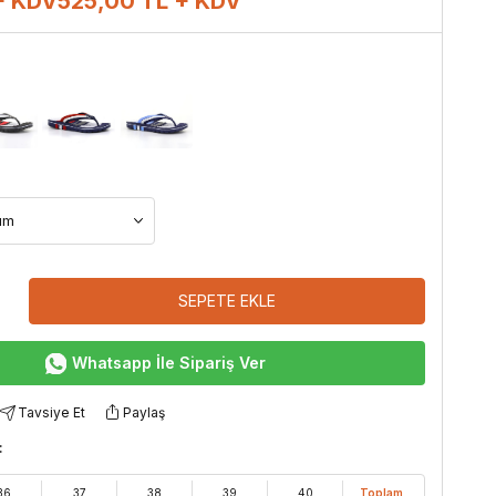
+ KDV
525,00
TL + KDV
SEPETE EKLE
Whatsapp İle Sipariş Ver
Tavsiye Et
Paylaş
:
36
37
38
39
40
Toplam