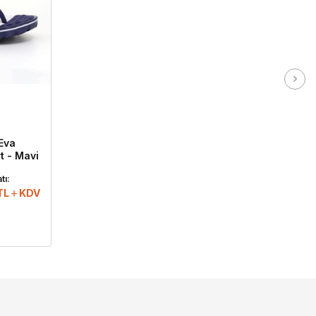
Eva
t - Mavi
tı:
TL
KDV