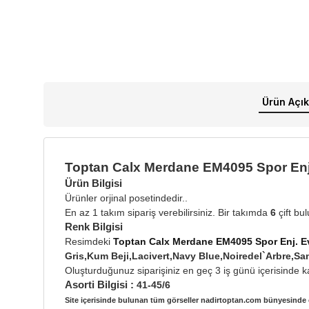
Ürün Açık
Toptan Calx Merdane EM4095 Spor Enj.
Ürün Bilgisi
Ürünler orjinal posetindedir..
En az 1 takım sipariş verebilirsiniz. Bir takımda
6
çift bu
Renk Bilgisi
Resimdeki
Toptan Calx Merdane EM4095 Spor Enj. Ev
Gris,Kum Beji,Lacivert,Navy Blue,Noiredel`Arbr
Oluşturduğunuz siparişiniz en geç 3 iş günü içerisinde ka
Asorti Bilgisi :
41-45/6
Site içerisinde bulunan tüm görseller nadirtoptan.com bünyesinde ç