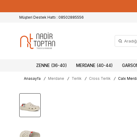
Müşteri Destek Hattı : 08502885556
ZENNE (36-40)
MERDANE (40-44)
GARSON
Anasayfa
/
Merdane
/
Terlik
/
Cross Terlik
/
Calx Merda