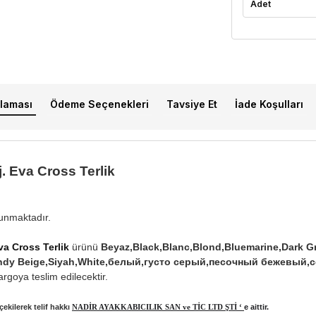
Adet
laması
Ödeme Seçenekleri
Tavsiye Et
İade Koşulları
 Eva Cross Terlik
lunmaktadır.
a Cross Terlik
ürünü
Beyaz,Black,Blanc,Blond,Bluemarine,Dark Gr
e,Sandy Beige,Siyah,White,белый,густо серый,песочный бежевый
rgoya teslim edilecektir.
ekilerek telif hakkı
NADİR AYAKKABICILIK SAN ve TİC LTD ŞTİ ‘
e aittir.