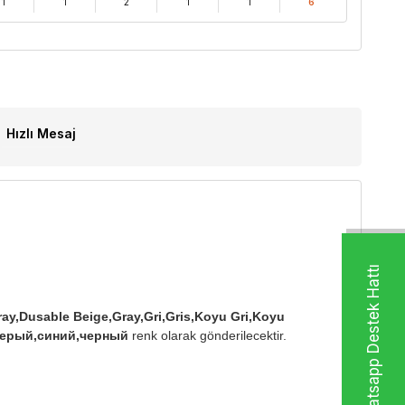
1
1
2
1
1
6
Hızlı Mesaj
Whatsapp Destek Hattı
ay,Dusable Beige,Gray,Gri,Gris,Koyu Gri,Koyu
,серый,синий,черный
renk olarak gönderilecektir.