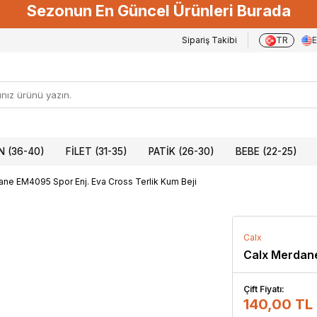
Sezonun En Güncel Ürünleri Burada
Sipariş Takibi
TR
 (36-40)
FILET (31-35)
PATIK (26-30)
BEBE (22-25)
ne EM4095 Spor Enj. Eva Cross Terlik Kum Beji
Calx
Calx Merdane
Çift Fiyatı:
140,00 TL