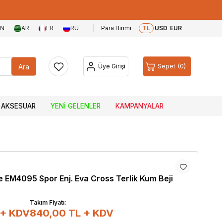
EN
AR
FR
RU
Para Birimi
TL
USD
EUR
Ara
Üye Girişi
Sepet
0
AKSESUAR
YENI GELENLER
KAMPANYALAR
 EM4095 Spor Enj. Eva Cross Terlik Kum Beji
Takım Fiyatı:
 + KDV
840,00
TL + KDV