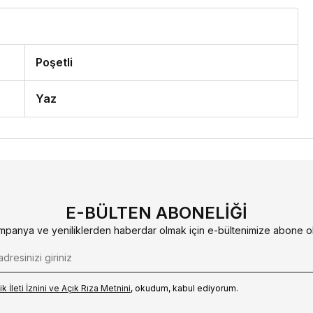
Poşetli
Yaz
E-BÜLTEN ABONELIĞI
mpanya ve yeniliklerden haberdar olmak için e-bültenimize abone ol
k İleti İzni‌ni ve Açık Rıza Metni‌ni
, okudum, kabul ediyorum.