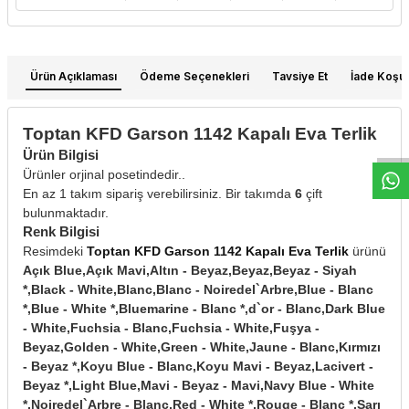
Ürün Açıklaması
Ödeme Seçenekleri
Tavsiye Et
İade Koşull
W
h
t
s
a
p
p
D
e
s
e
H
a
t
t
Toptan KFD Garson 1142 Kapalı Eva Terlik
Ürün Bilgisi
Ürünler orjinal posetindedir..
En az 1 takım sipariş verebilirsiniz. Bir takımda
6
çift
bulunmaktadır.
Renk Bilgisi
Resimdeki
Toptan KFD Garson 1142 Kapalı Eva Terlik
ürünü
Açık Blue,Açık Mavi,Altın - Beyaz,Beyaz,Beyaz - Siyah
*,Black - White,Blanc,Blanc - Noiredel`Arbre,Blue - Blanc
*,Blue - White *,Bluemarine - Blanc *,d`or - Blanc,Dark Blue
- White,Fuchsia - Blanc,Fuchsia - White,Fuşya -
Beyaz,Golden - White,Green - White,Jaune - Blanc,Kırmızı
- Beyaz *,Koyu Blue - Blanc,Koyu Mavi - Beyaz,Lacivert -
Beyaz *,Light Blue,Mavi - Beyaz - Mavi,Navy Blue - White
*,Noiredel`Arbre - Blanc,Red - White *,Rouge - Blanc *,Sarı