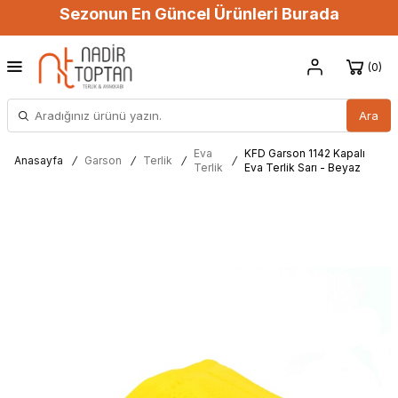
Sezonun En Güncel Ürünleri Burada
0
Ara
Eva
KFD Garson 1142 Kapalı
Anasayfa
/
Garson
/
Terlik
/
/
Terlik
Eva Terlik Sarı - Beyaz