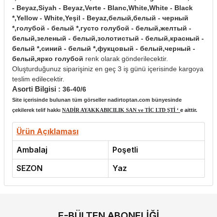
- Beyaz,Siyah - Beyaz,Verte - Blanc,White,White - Black
*,Yellow - White,Yeşil - Beyaz,белый,белый - черный
*,голубой - белый *,густо голубой - белый,желтый -
белый,зеленый - белый,золотистый - белый,красный -
белый *,синий - белый *,фукцовый - белый,черный -
белый,ярко голубой
renk olarak gönderilecektir.
Oluşturduğunuz siparişiniz en geç 3 iş günü içerisinde kargoya
teslim edilecektir.
Asorti Bilgisi :
36-40/6
Site içerisinde bulunan tüm görseller nadirtoptan.com bünyesinde
çekilerek telif hakkı
NADİR AYAKKABICILIK SAN ve TİC LTD ŞTİ ‘
e aittir.
Ürün Açıklaması
Ambalaj
Poşetli
SEZON
Yaz
E-BÜLTEN ABONELIĞI