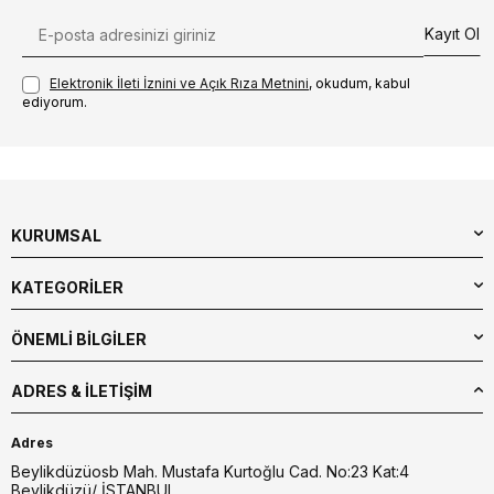
Kayıt Ol
Elektronik İleti İzni‌ni ve Açık Rıza Metni‌ni
, okudum, kabul
ediyorum.
KURUMSAL
KATEGORİLER
ÖNEMLİ BİLGİLER
ADRES & İLETIŞIM
Adres
Beylikdüzüosb Mah. Mustafa Kurtoğlu Cad. No:23 Kat:4
Beylikdüzü/ İSTANBUL