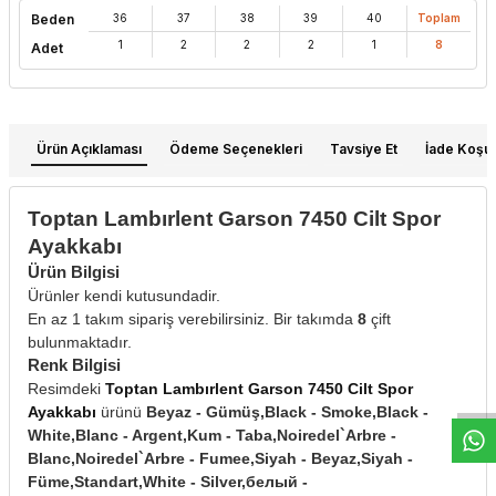
Beden
36
37
38
39
40
Toplam
1
2
2
2
1
8
Adet
Ürün Açıklaması
Ödeme Seçenekleri
Tavsiye Et
İade Koşull
Toptan Lambırlent Garson 7450 Cilt Spor
Ayakkabı
Ürün Bilgisi
Ürünler kendi kutusundadir.
En az 1 takım sipariş verebilirsiniz. Bir takımda
8
çift
W
h
t
s
a
p
p
D
e
s
e
H
a
t
t
bulunmaktadır.
Renk Bilgisi
Resimdeki
Toptan Lambırlent Garson 7450 Cilt Spor
Ayakkabı
ürünü
Beyaz - Gümüş,Black - Smoke,Black -
White,Blanc - Argent,Kum - Taba,Noiredel`Arbre -
Blanc,Noiredel`Arbre - Fumee,Siyah - Beyaz,Siyah -
Füme,Standart,White - Silver,белый -