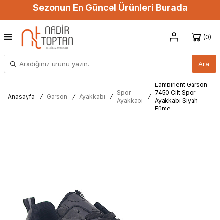
Sezonun En Güncel Ürünleri Burada
0
Ara
Lambırlent Garson
Spor
7450 Cilt Spor
Anasayfa
/
Garson
/
Ayakkabı
/
/
Ayakkabı
Ayakkabı Siyah -
Füme