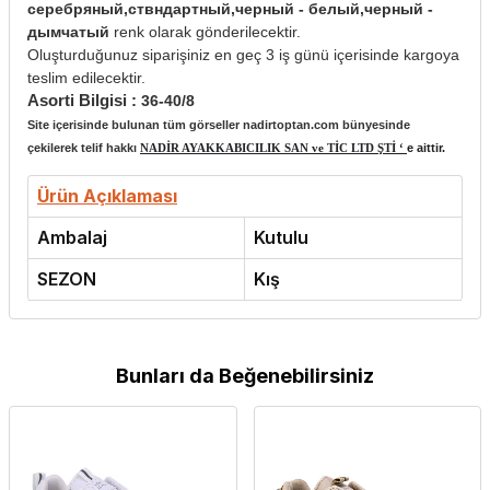
серебряный,ствндартный,черный - белый,черный -
дымчатый
renk olarak gönderilecektir.
Oluşturduğunuz siparişiniz en geç 3 iş günü içerisinde kargoya
teslim edilecektir.
Asorti Bilgisi :
36-40/8
Site içerisinde bulunan tüm görseller nadirtoptan.com bünyesinde
çekilerek telif hakkı
NADİR AYAKKABICILIK SAN ve TİC LTD ŞTİ ‘
e aittir.
Ürün Açıklaması
Ambalaj
Kutulu
SEZON
Kış
Bunları da Beğenebilirsiniz