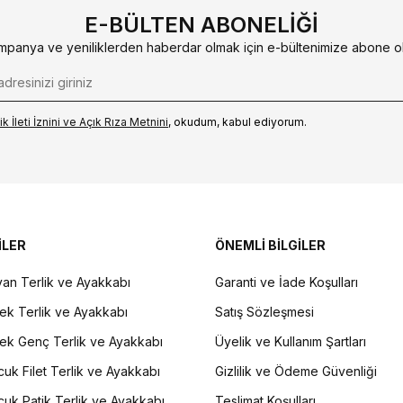
E-BÜLTEN ABONELIĞI
mpanya ve yeniliklerden haberdar olmak için e-bültenimize abone ol
k İleti İzni‌ni ve Açık Rıza Metni‌ni
, okudum, kabul ediyorum.
İLER
ÖNEMLİ BİLGİLER
an Terlik ve Ayakkabı
Garanti ve İade Koşulları
ek Terlik ve Ayakkabı
Satış Sözleşmesi
ek Genç Terlik ve Ayakkabı
Üyelik ve Kullanım Şartları
uk Filet Terlik ve Ayakkabı
Gizlilik ve Ödeme Güvenliği
uk Patik Terlik ve Ayakkabı
Teslimat Koşulları