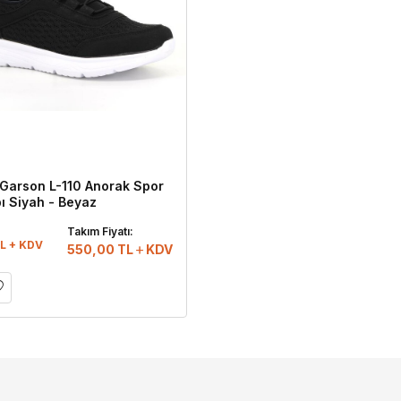
Garson L-110 Anorak Spor
ı Siyah - Beyaz
:
Takım Fiyatı:
L + KDV
550,00
TL
KDV