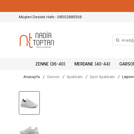
Müşteri Destek Hattı : 08502885556
ZENNE (36-40)
MERDANE (40-44)
GARSON
Anasayfa
/
Garson
/
Ayakkabı
/
Spor Ayakkabı
/
Lepons