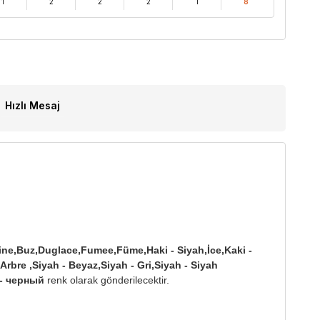
1
2
2
2
1
8
Hızlı Mesaj
rine,Buz,Duglace,Fumee,Füme,Haki - Siyah,İce,Kaki -
Arbre ,Siyah - Beyaz,Siyah - Gri,Siyah - Siyah
 - черный
renk olarak gönderilecektir.