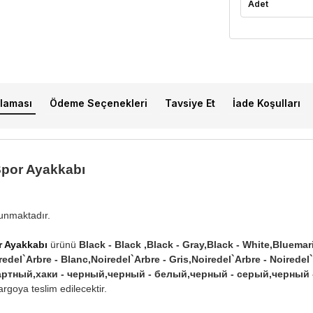
Adet
laması
Ödeme Seçenekleri
Tavsiye Et
İade Koşulları
Spor Ayakkabı
lunmaktadır.
r Ayakkabı
ürünü
Black - Black ,Black - Gray,Black - White,Bluema
edel`Arbre - Blanc,Noiredel`Arbre - Gris,Noiredel`Arbre - Noiredel`
артный,хаки - черный,черный - белый,черный - серый,черный
rgoya teslim edilecektir.