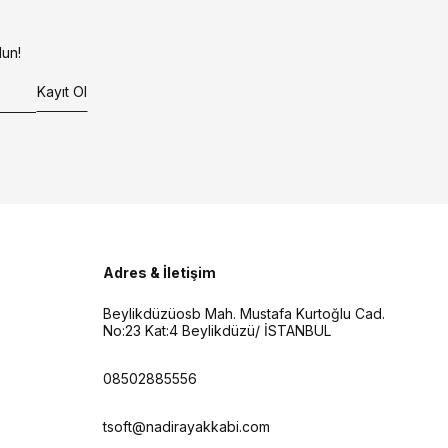
un!
Kayıt Ol
Adres & İletişim
Beylikdüzüosb Mah. Mustafa Kurtoğlu Cad.
No:23 Kat:4 Beylikdüzü/ İSTANBUL
08502885556
tsoft@nadirayakkabi.com