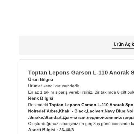
Ürün Açık
Toptan Lepons Garson L-110 Anorak 
Ürün Bilgisi
Ürünler kendi kutusundadir.
En az 1 takım sipariş verebilirsiniz. Bir takımda
8
çift bu
Renk Bilgisi
Resimdeki
Toptan Lepons Garson L-110 Anorak Spo
Noiredel`Arbre,Khaki - Black,Lacivert,Navy Blue,Noir
,Smoke,Standart,Дымчатый,ледяной,синий,ствнд
Oluşturduğunuz siparişiniz en geç 3 iş günü içerisinde ka
Asorti Bilgisi :
36-40/8