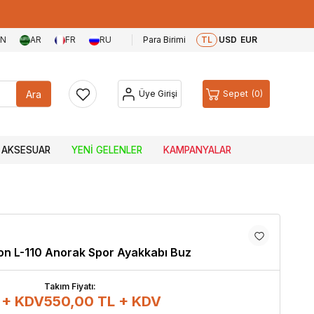
EN
AR
FR
RU
Para Birimi
TL
USD
EUR
Ara
Üye Girişi
Sepet
0
AKSESUAR
YENI GELENLER
KAMPANYALAR
n L-110 Anorak Spor Ayakkabı Buz
Takım Fiyatı:
 + KDV
550,00
TL + KDV