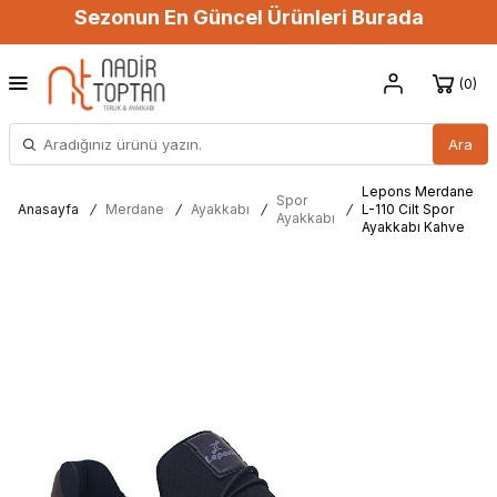
Sezonun En Güncel Ürünleri Burada
0
Ara
Lepons Merdane
Spor
Anasayfa
/
Merdane
/
Ayakkabı
/
/
L-110 Cilt Spor
Ayakkabı
Ayakkabı Kahve