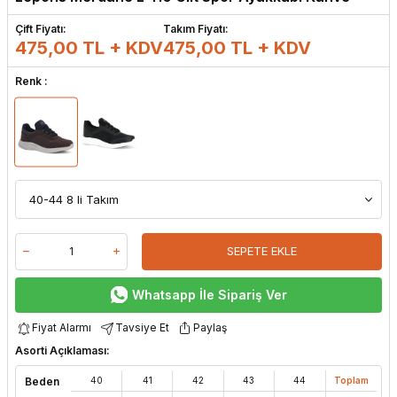
Çift Fiyatı:
Takım Fiyatı:
475,00 TL + KDV
475,00
TL + KDV
Renk :
SEPETE EKLE
Whatsapp İle Sipariş Ver
Fiyat Alarmı
Tavsiye Et
Paylaş
Asorti Açıklaması:
Beden
40
41
42
43
44
Toplam