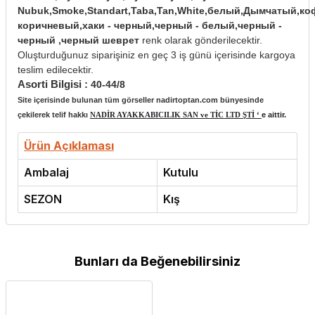
Nubuk,Smoke,Standart,Taba,Tan,White,белый,Дымчатый,к
коричневый,хаки - черный,черный - белый,черный -
черный ,черный шеврет
renk olarak gönderilecektir.
Oluşturduğunuz siparişiniz en geç 3 iş günü içerisinde kargoya
teslim edilecektir.
Asorti Bilgisi :
40-44/8
Site içerisinde bulunan tüm görseller nadirtoptan.com bünyesinde
çekilerek telif hakkı
NADİR AYAKKABICILIK SAN ve TİC LTD ŞTİ ‘
e aittir.
Ürün Açıklaması
Ambalaj
Kutulu
SEZON
Kış
Bunları da Beğenebilirsiniz