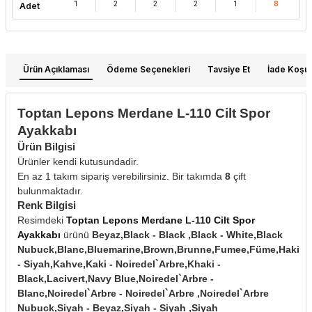
1
2
2
2
1
8
Adet
Ürün Açıklaması
Ödeme Seçenekleri
Tavsiye Et
İade Koşull
Toptan Lepons Merdane L-110 Cilt Spor
Ayakkabı
Ürün Bilgisi
Ürünler kendi kutusundadir.
En az 1 takım sipariş verebilirsiniz. Bir takımda
8
çift
bulunmaktadır.
Renk Bilgisi
Resimdeki
Toptan Lepons Merdane L-110 Cilt Spor
Ayakkabı
ürünü
Beyaz,Black - Black ,Black - White,Black
Nubuck,Blanc,Bluemarine,Brown,Brunne,Fumee,Füme,Haki
- Siyah,Kahve,Kaki - Noiredel`Arbre,Khaki -
Black,Lacivert,Navy Blue,Noiredel`Arbre -
Blanc,Noiredel`Arbre - Noiredel`Arbre ,Noiredel`Arbre
Nubuck,Siyah - Beyaz,Siyah - Siyah ,Siyah