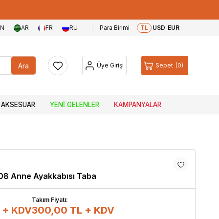
EN
AR
FR
RU
Para Birimi
TL
USD
EUR
Ara
Üye Girişi
Sepet
0
AKSESUAR
YENI GELENLER
KAMPANYALAR
08 Anne Ayakkabısı Taba
Takım Fiyatı:
 + KDV
300,00
TL + KDV