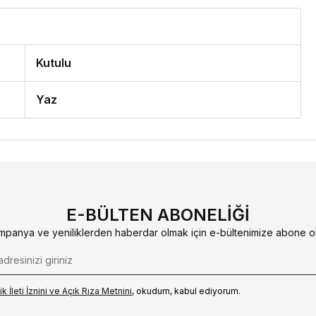
Kutulu
Yaz
E-BÜLTEN ABONELIĞI
mpanya ve yeniliklerden haberdar olmak için e-bültenimize abone ol
k İleti İzni‌ni ve Açık Rıza Metni‌ni
, okudum, kabul ediyorum.