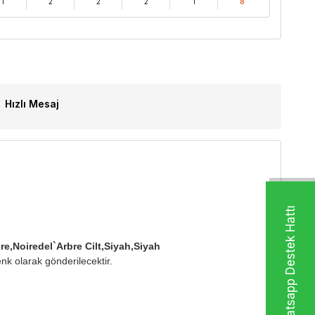
1
2
2
2
1
8
Hızlı Mesaj
Whatsapp Destek Hattı
e,Noiredel`Arbre Cilt,Siyah,Siyah
nk olarak gönderilecektir.