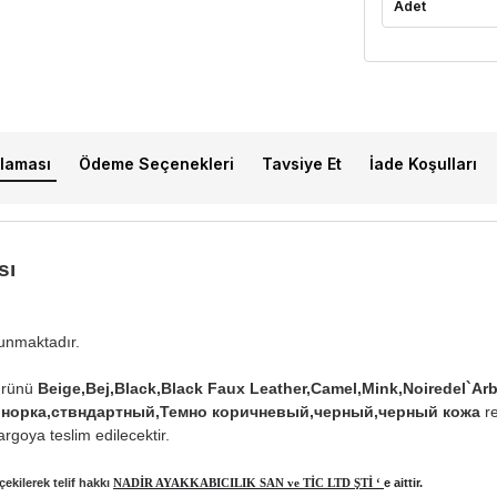
Adet
laması
Ödeme Seçenekleri
Tavsiye Et
İade Koşulları
sı
lunmaktadır.
rünü
Beige,Bej,Black,Black Faux Leather,Camel,Mink,Noiredel`Arbr
мэл,норка,ствндартный,Темно коричневый,черный,черный кожа
re
rgoya teslim edilecektir.
ekilerek telif hakkı
NADİR AYAKKABICILIK SAN ve TİC LTD ŞTİ ‘
e aittir.