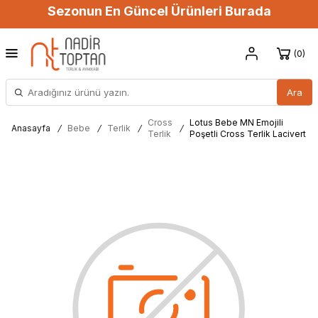
Sezonun En Güncel Ürünleri Burada
0
Ara
Cross
Lotus Bebe MN Emojili
Anasayfa
/
Bebe
/
Terlik
/
/
Terlik
Poşetli Cross Terlik Lacivert