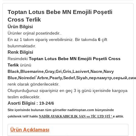
Toptan Lotus Bebe MN Emojili Poşetli
Cross Terlik
Ürün Bilgisi
Ürünler orjinal posetindedir..
En az 1 takım sipariş verebilirsiniz. Bir takımda
6
çift
bulunmaktadır.
Renk Bilgisi
Resimdeki
Toptan Lotus Bebe MN Emojili Poşetli Cross
Terlik
ürünü
Black,Bluemarine,Gray,Gri,Gris,Lacivert,Nacre,Navy
Blue,Noiredel`Arbre,Pearly,Sedef,Siyah,перламутр,серый,с
renk olarak gönderilecektir.
Oluşturduğunuz siparişiniz en geç 3 iş günü içerisinde kargoya
teslim edilecektir.
Asorti Bilgisi :
19-24/6
Site içerisinde bulunan tüm görseller nadirtoptan.com bünyesinde
çekilerek telif hakkı
NADİR AYAKKABICILIK SAN ve TİC LTD ŞTİ ‘
e aittir.
Ürün Açıklaması