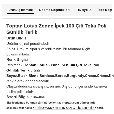
Ürün Açıklaması
Ödeme Seçenekleri
Tavsiye Et
İade Koşull
Toptan Lotus Zenne İpek 100 Çift Toka Poli
Günlük Terlik
Ürün Bilgisi
Ürünler orjinal posetindedir..
En az 1 takım sipariş verebilirsiniz. Bir takımda
6
çift
bulunmaktadır.
Renk Bilgisi
Resimdeki
Toptan Lotus Zenne İpek 100 Çift Toka Poli
Günlük Terlik
ürünü
Beyaz,Black,Blanc,Bordeau,Bordo,Burgundy,Cream,Crème,Kr
renk olarak gönderilecektir.
Oluşturduğunuz siparişiniz en geç 3 iş günü içerisinde kargoya
teslim edilecektir.
Asorti Bilgisi :
36-40/6
Site içerisinde bulunan tüm görseller nadirtoptan.com bünyesinde
çekilerek telif hakkı
NADİR AYAKKABICILIK SAN ve TİC LTD ŞTİ ‘
e aittir.