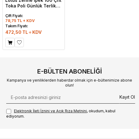
Lotus Zenne İpek 100 Çift
Toka Poli Günlük Terlik
Krem
Çift Fiyatı:
78,75 TL + KDV
Takım Fiyatı:
472,50
TL
KDV
E-BÜLTEN ABONELIĞI
Kampanya ve yeniliklerden haberdar olmak için e-bültenimize abone
olun!
Kayıt Ol
Elektronik İleti İzni‌ni ve Açık Rıza Metni‌ni
, okudum, kabul
ediyorum.