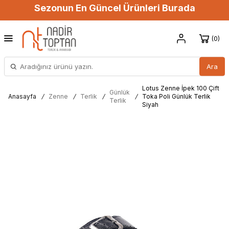
Sezonun En Güncel Ürünleri Burada
0
Ara
Lotus Zenne İpek 100 Çift
Günlük
Anasayfa
/
Zenne
/
Terlik
/
/
Toka Poli Günlük Terlik
Terlik
Siyah