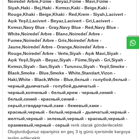
Noiredel`Arbre,Füme - Beyaz,Füme - Mavi,Füme -
Siyah,Haki - Bej,Haki - Kırmızı,Kaki - Beige,Kaki -
W
h
t
s
a
p
p
D
e
s
e
H
a
t
t
Rouge,Khaki - Beige,Khaki - Red,Krem - Siyah,Lacivert -
Açık Yeşil,Lacivert - Beyaz,Lacivert - Gri,Lacivert -
Kırmızı,Navy Blue - Gray,Navy Blue - Red,Navy Blue -
White,Noiredel`Arbre - Blanc,Noiredel`Arbre -
Fumee,Noiredel`Arbre - Gris,Noiredel`Arbre -
Jaune,Noiredel`Arbre - Orange,Noiredel`Arbre -
Rouge,Noiredel`Arbre - Verte,Siyah - Açık Mavi,Siyah -
Açık Yeşil,Siyah - Beyaz,Siyah - Füme,Siyah - Gri,Siyah -
Kırmızı,Siyah - Sarı,Siyah - Turuncu,Siyah - Yeşil,Smoke -
Black,Smoke - Blue,Smoke - White,Standart,Vizon -
Haki,White - Black,White - Blue,белый - голубой,белый -
черный,дымчатый - голубой,дымчатый -
черный,копченый - белый,крем - черный,синий -
белый,синий - красный,синий -
серый,ствндартный,хаки - бежевый,хаки -
красный,черный - белый,черный - дымчатый,черный -
желтый,черный - зеленый,черный - красный,черный -
оранжевый,черный - серый
renk olarak gönderilecektir.
Oluşturduğunuz siparişiniz en geç 3 iş günü içerisinde kargoya
teslim edilecektir.