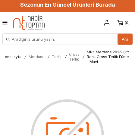
Sezonun En Güncel Ürünleri Burada
0
Ara
MRK Merdane 2026 Çift
Cross
Anasayfa
/
Merdane
/
Terlik
/
/
Renk Cross Terlik Füme
Terlik
- Mavi