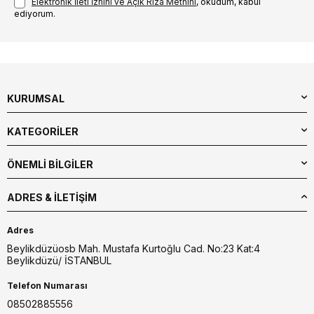
Elektronik İleti İzni‌ni ve Açık Rıza Metni‌ni
, okudum, kabul
ediyorum.
KURUMSAL
KATEGORİLER
ÖNEMLİ BİLGİLER
ADRES & İLETIŞIM
Adres
Beylikdüzüosb Mah. Mustafa Kurtoğlu Cad. No:23 Kat:4
Beylikdüzü/ İSTANBUL
Telefon Numarası
08502885556