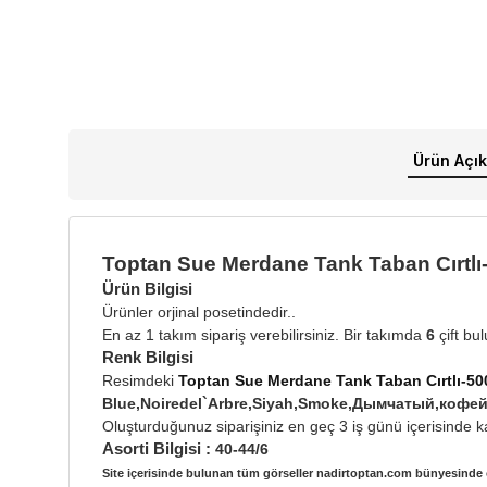
Ürün Açık
Toptan Sue Merdane Tank Taban Cırtlı-
Ürün Bilgisi
Ürünler orjinal posetindedir..
En az 1 takım sipariş verebilirsiniz. Bir takımda
6
çift bu
Renk Bilgisi
Resimdeki
Toptan Sue Merdane Tank Taban Cırtlı-50
Blue,Noiredel`Arbre,Siyah,Smoke,Дымчатый,коф
Oluşturduğunuz siparişiniz en geç 3 iş günü içerisinde ka
Asorti Bilgisi :
40-44/6
Site içerisinde bulunan tüm görseller nadirtoptan.com bünyesinde ç