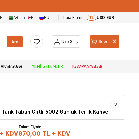
EN
AR
FR
RU
Para Birimi
TL
USD
EUR
Ara
Üye Girişi
Sepet
0
AKSESUAR
YENI GELENLER
KAMPANYALAR
Tank Taban Cırtlı-5002 Günlük Terlik Kahve
Takım Fiyatı:
 + KDV
870,00
TL + KDV