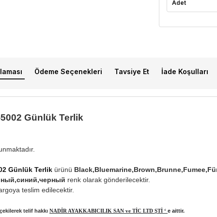
Adet
laması
Ödeme Seçenekleri
Tavsiye Et
İade Koşulları
5002 Günlük Terlik
lunmaktadır.
02 Günlük Terlik
ürünü
Black,Bluemarine,Brown,Brunne,Fumee,Fü
ейный,синий,черный
renk olarak gönderilecektir.
rgoya teslim edilecektir.
ekilerek telif hakkı
NADİR AYAKKABICILIK SAN ve TİC LTD ŞTİ ‘
e aittir.