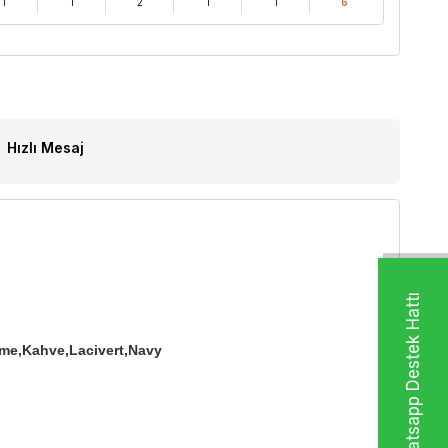
1
1
2
1
1
6
Hızlı Mesaj
Whatsapp Destek Hattı
me,Kahve,Lacivert,Navy