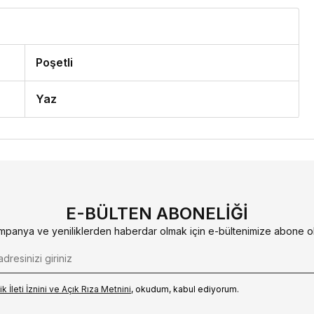
Poşetli
Yaz
E-BÜLTEN ABONELIĞI
mpanya ve yeniliklerden haberdar olmak için e-bültenimize abone ol
k İleti İzni‌ni ve Açık Rıza Metni‌ni
, okudum, kabul ediyorum.