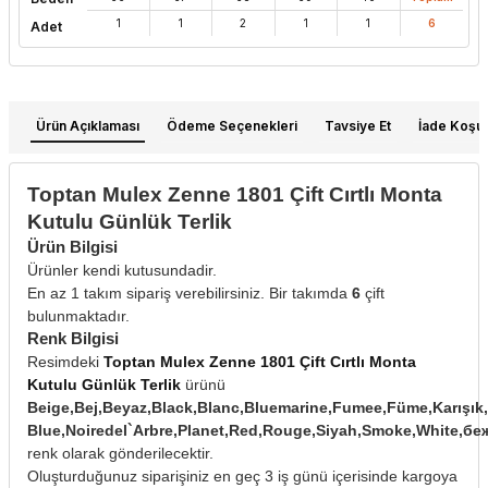
1
1
2
1
1
6
Adet
Ürün Açıklaması
Ödeme Seçenekleri
Tavsiye Et
İade Koşull
Toptan Mulex Zenne 1801 Çift Cırtlı Monta
Kutulu Günlük Terlik
Ürün Bilgisi
Ürünler kendi kutusundadir.
En az 1 takım sipariş verebilirsiniz. Bir takımda
6
çift
bulunmaktadır.
Renk Bilgisi
Resimdeki
Toptan Mulex Zenne 1801 Çift Cırtlı Monta
Kutulu Günlük Terlik
ürünü
Beige,Bej,Beyaz,Black,Blanc,Bluemarine,Fumee,Füme,Karışık,
Blue,Noiredel`Arbre,Planet,Red,Rouge,Siyah,Smoke,White
renk olarak gönderilecektir.
Oluşturduğunuz siparişiniz en geç 3 iş günü içerisinde kargoya