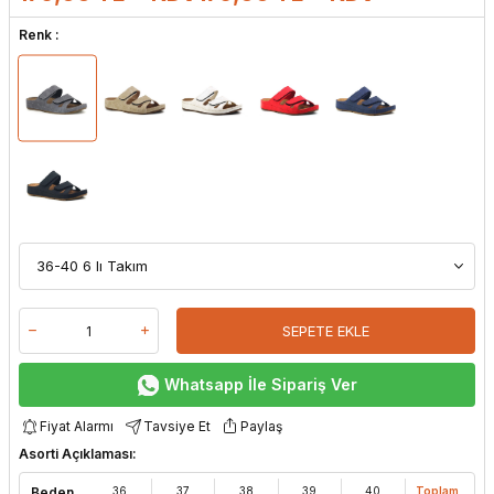
Renk :
SEPETE EKLE
Whatsapp İle Sipariş Ver
Fiyat Alarmı
Tavsiye Et
Paylaş
Asorti Açıklaması:
Beden
36
37
38
39
40
Toplam