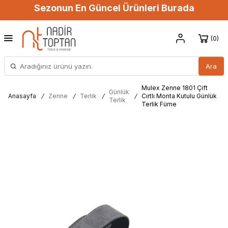
Sezonun En Güncel Ürünleri Burada
0
Ara
Mulex Zenne 1801 Çift
Günlük
Anasayfa
/
Zenne
/
Terlik
/
/
Cırtlı Monta Kutulu Günlük
Terlik
Terlik Füme