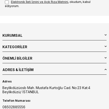
Elektronik İleti İzni‌ni ve Açık Rıza Metni‌ni
, okudum, kabul
ediyorum.
KURUMSAL
KATEGORİLER
ÖNEMLİ BİLGİLER
ADRES & İLETIŞIM
Adres
Beylikdüzüosb Mah. Mustafa Kurtoğlu Cad. No:23 Kat:4
Beylikdüzü/ İSTANBUL
Telefon Numarası
08502885556