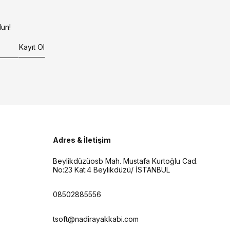
un!
Kayıt Ol
Adres & İletişim
Beylikdüzüosb Mah. Mustafa Kurtoğlu Cad.
No:23 Kat:4 Beylikdüzü/ İSTANBUL
08502885556
tsoft@nadirayakkabi.com