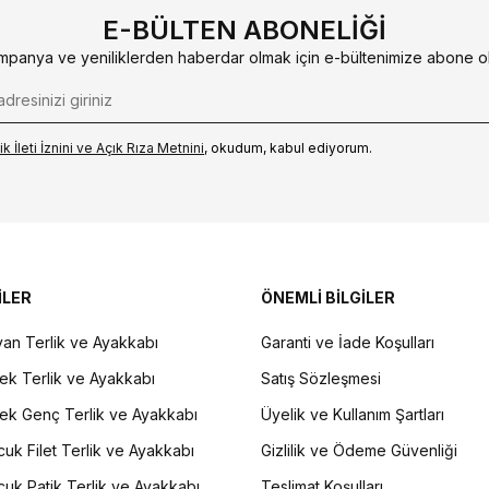
E-BÜLTEN ABONELIĞI
mpanya ve yeniliklerden haberdar olmak için e-bültenimize abone ol
k İleti İzni‌ni ve Açık Rıza Metni‌ni
, okudum, kabul ediyorum.
İLER
ÖNEMLİ BİLGİLER
an Terlik ve Ayakkabı
Garanti ve İade Koşulları
ek Terlik ve Ayakkabı
Satış Sözleşmesi
ek Genç Terlik ve Ayakkabı
Üyelik ve Kullanım Şartları
uk Filet Terlik ve Ayakkabı
Gizlilik ve Ödeme Güvenliği
uk Patik Terlik ve Ayakkabı
Teslimat Koşulları