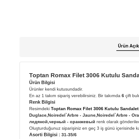
Ürün Açık
Toptan Romax Filet 3006 Kutulu Sanda
Ürün Bilgisi
Ürünler kendi kutusundadir.
En az 1 takım sipariş verebilirsiniz. Bir takımda
6
çift bu
Renk Bilgisi
Resimdeki
Toptan Romax Filet 3006 Kutulu Sandalet
Duglace,Noiredel`Arbre - Jaune,Noiredel`Arbre - 
ледяной,черный - оранжевый
renk olarak gönderilec
Oluşturduğunuz siparişiniz en geç 3 iş günü içerisinde ka
Asorti Bilgisi :
31-35/6