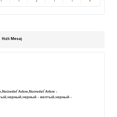
1
1
2
1
1
6
Hızlı Mesaj
,Noiredel`Arbre,Noiredel`Arbre -
мчатый,черный,черный - желтый,черный -