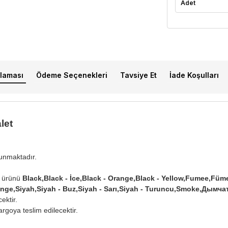
Adet
laması
Ödeme Seçenekleri
Tavsiye Et
İade Koşulları
let
lunmaktadır.
ürünü
Black,Black - İce,Black - Orange,Black - Yellow,Fumee,Füme
Orange,Siyah,Siyah - Buz,Siyah - Sarı,Siyah - Turuncu,Smoke,Ды
ektir.
rgoya teslim edilecektir.