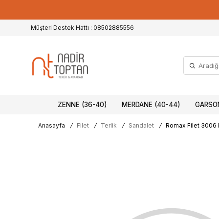
Müşteri Destek Hattı : 08502885556
ZENNE (36-40)
MERDANE (40-44)
GARSON
Anasayfa
/
Filet
/
Terlik
/
Sandalet
/
Romax Filet 3006 