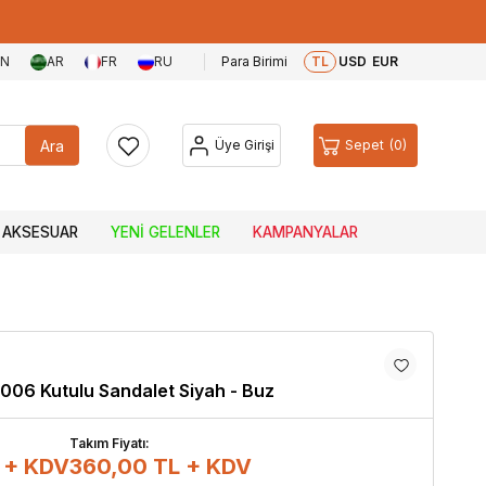
EN
AR
FR
RU
Para Birimi
TL
USD
EUR
Ara
Üye Girişi
Sepet
0
AKSESUAR
YENI GELENLER
KAMPANYALAR
3006 Kutulu Sandalet Siyah - Buz
Takım Fiyatı:
 + KDV
360,00
TL + KDV