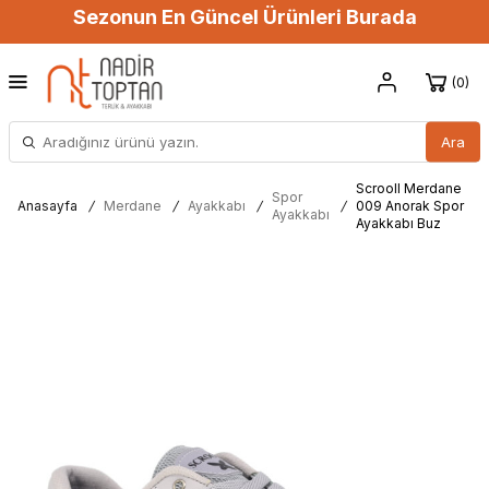
Sezonun En Güncel Ürünleri Burada
0
Ara
Scrooll Merdane
Spor
Anasayfa
/
Merdane
/
Ayakkabı
/
/
009 Anorak Spor
Ayakkabı
Ayakkabı Buz