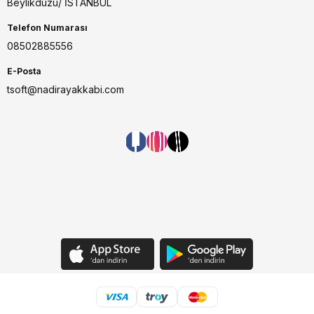
Beylikdüzü/ İSTANBUL
Telefon Numarası
08502885556
E-Posta
tsoft@nadirayakkabi.com