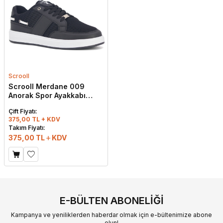
Scrooll
Scrooll Merdane 009
Anorak Spor Ayakkabı
Siyah - Beyaz
Çift Fiyatı:
375,00 TL + KDV
Takım Fiyatı:
375,00
TL
KDV
E-BÜLTEN ABONELIĞI
Kampanya ve yeniliklerden haberdar olmak için e-bültenimize abone
olun!