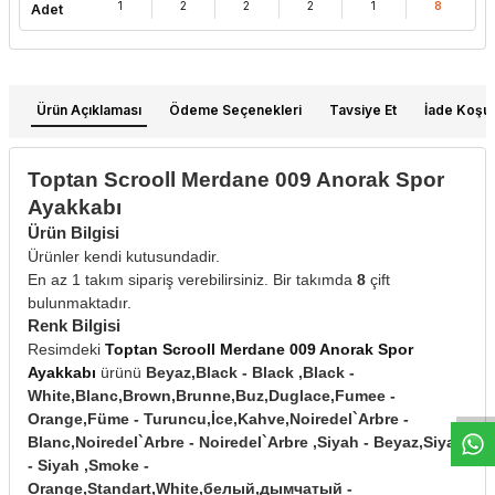
1
2
2
2
1
8
Adet
Ürün Açıklaması
Ödeme Seçenekleri
Tavsiye Et
İade Koşull
Toptan Scrooll Merdane 009 Anorak Spor
Ayakkabı
Ürün Bilgisi
Ürünler kendi kutusundadir.
En az 1 takım sipariş verebilirsiniz. Bir takımda
8
çift
bulunmaktadır.
Renk Bilgisi
W
h
t
s
a
p
p
D
e
s
e
H
a
t
t
Resimdeki
Toptan Scrooll Merdane 009 Anorak Spor
Ayakkabı
ürünü
Beyaz,Black - Black ,Black -
White,Blanc,Brown,Brunne,Buz,Duglace,Fumee -
Orange,Füme - Turuncu,İce,Kahve,Noiredel`Arbre -
Blanc,Noiredel`Arbre - Noiredel`Arbre ,Siyah - Beyaz,Siyah
- Siyah ,Smoke -
Orange,Standart,White,белый,дымчатый -