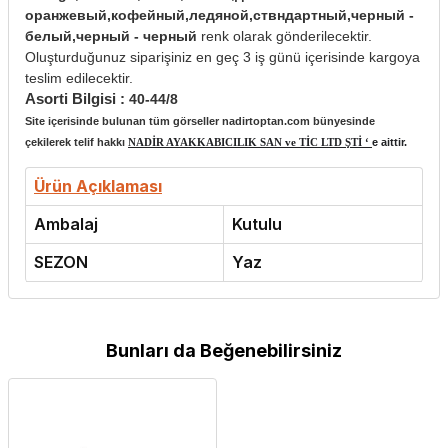
оранжевый,кофейный,ледяной,ствндартный,черный -
белый,черный - черный
renk olarak gönderilecektir.
Oluşturduğunuz siparişiniz en geç 3 iş günü içerisinde kargoya
teslim edilecektir.
Asorti Bilgisi :
40-44/8
Site içerisinde bulunan tüm görseller nadirtoptan.com bünyesinde
çekilerek telif hakkı
NADİR AYAKKABICILIK SAN ve TİC LTD ŞTİ ‘
e aittir.
Ürün Açıklaması
Ambalaj
Kutulu
SEZON
Yaz
Bunları da Beğenebilirsiniz