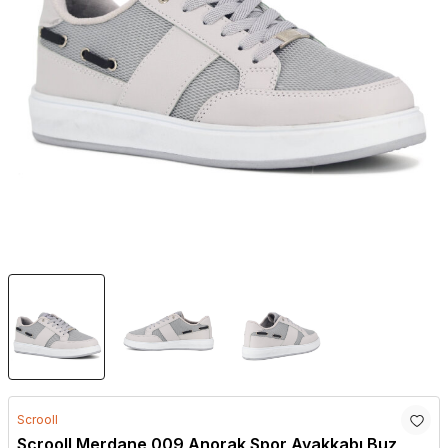
Scrooll
Scrooll Merdane 009 Anorak Spor Ayakkabı Buz