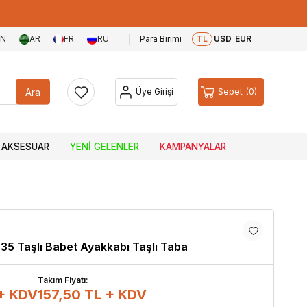
EN
AR
FR
RU
Para Birimi
TL
USD
EUR
Ara
Üye Girişi
Sepet
0
AKSESUAR
YENI GELENLER
KAMPANYALAR
-35 Taşlı Babet Ayakkabı Taşlı Taba
Takım Fiyatı:
 + KDV
157,50
TL + KDV