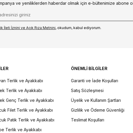
mpanya ve yeniliklerden haberdar olmak için e-bültenimize abone ol
k İleti İzni‌ni ve Açık Rıza Metni‌ni
, okudum, kabul ediyorum.
İLER
ÖNEMLİ BİLGİLER
an Terlik ve Ayakkabı
Garanti ve İade Koşulları
ek Terlik ve Ayakkabı
Satış Sözleşmesi
ek Genç Terlik ve Ayakkabı
Üyelik ve Kullanım Şartları
uk Filet Terlik ve Ayakkabı
Gizlilik ve Ödeme Güvenliği
uk Patik Terlik ve Ayakkabı
Teslimat Koşulları
e Terlik ve Ayakkabı