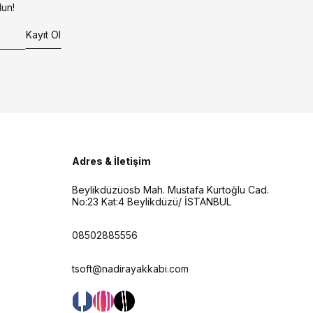
un!
Kayıt Ol
Adres & İletişim
Beylikdüzüosb Mah. Mustafa Kurtoğlu Cad.
No:23 Kat:4 Beylikdüzü/ İSTANBUL
08502885556
tsoft@nadirayakkabi.com