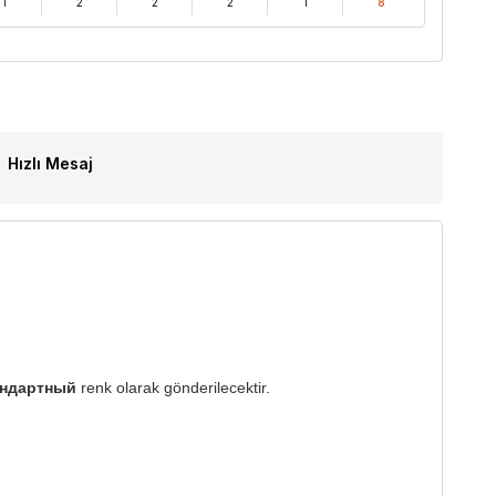
1
2
2
2
1
8
Hızlı Mesaj
твндартный
renk olarak gönderilecektir.