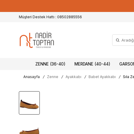
Müşteri Destek Hattı : 08502885556
ZENNE (36-40)
MERDANE (40-44)
GARSON
Anasayfa
/
Zenne
/
Ayakkabı
/
Babet Ayakkabı
/
Sıla Z