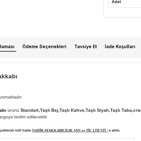
Adet
laması
Ödeme Seçenekleri
Tavsiye Et
İade Koşulları
akkabı
lunmaktadır.
abı
ürünü
Standart,Taşlı Bej,Taşlı Kahve,Taşlı Siyah,Taşlı Taba,с
rgoya teslim edilecektir.
ekilerek telif hakkı
NADİR AYAKKABICILIK SAN ve TİC LTD ŞTİ ‘
e aittir.