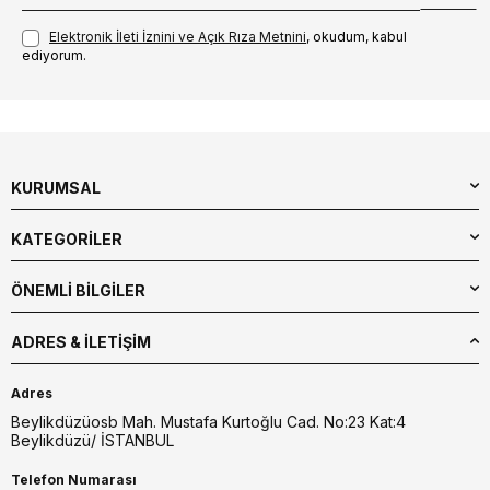
Elektronik İleti İzni‌ni ve Açık Rıza Metni‌ni
, okudum, kabul
ediyorum.
KURUMSAL
KATEGORİLER
ÖNEMLİ BİLGİLER
ADRES & İLETIŞIM
Adres
Beylikdüzüosb Mah. Mustafa Kurtoğlu Cad. No:23 Kat:4
Beylikdüzü/ İSTANBUL
Telefon Numarası