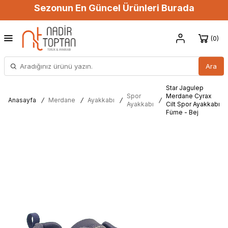
Sezonun En Güncel Ürünleri Burada
0
Ara
Star Jagulep
Spor
Merdane Cyrax
Anasayfa
/
Merdane
/
Ayakkabı
/
/
Ayakkabı
Cilt Spor Ayakkabı
Füme - Bej