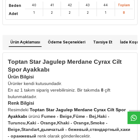
Beden
40
41
42
43
44
Toplam
1
2
2
2
1
8
Adet
Ürün Açıklaması
Ödeme Seçenekleri
Tavsiye Et
İade Koşull
Toptan Star Jagulep Merdane Cyrax Cilt
Spor Ayakkabı
Ürün Bilgisi
Ürünler kendi kutusundadir.
W
h
t
s
a
p
p
D
e
s
e
H
a
t
t
En az 1 takım sipariş verebilirsiniz. Bir takımda
8
çift
bulunmaktadır.
Renk Bilgisi
Resimdeki
Toptan Star Jagulep Merdane Cyrax Cilt Spor
Ayakkabı
ürünü
Fumee - Beige,Füme - Bej,Haki -
Turuncu,Kaki - Orange,Khaki - Orange,Smoke -
Beige,Standart,дымчатый - бежевый,ствндартный,хаки
- оранжевый
renk olarak gönderilecektir.