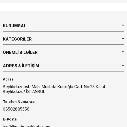
KURUMSAL
KATEGORİLER
ÖNEMLİ BİLGİLER
ADRES & İLETIŞIM
Adres
Beylikdüzüosb Mah. Mustafa Kurtoğlu Cad. No:23 Kat:4
Beylikdüzü/ İSTANBUL
Telefon Numarası
08502885556
E-Posta
tsoft@nadirayakkabi.com