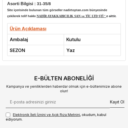
Asorti Bilgisi :
31-35/8
Site içerisinde bulunan tüm görseller nadirtoptan.com bünyesinde
çekilerek telif hakkı
NADİR AYAKKABICILIK SAN ve TİC LTD ŞTİ ‘
e aittir.
Ürün Açıklaması
Ambalaj
Kutulu
SEZON
Yaz
E-BÜLTEN ABONELIĞI
Kampanya ve yeniliklerden haberdar olmak için e-bültenimize abone
olun!
Kayıt Ol
Elektronik İleti İzni‌ni ve Açık Rıza Metni‌ni
, okudum, kabul
ediyorum.