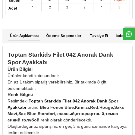
Beden
W
h
t
s
a
p
p
D
e
s
e
H
a
t
t
1
2
2
2
1
8
Adet
Ürün Açıklaması
Ödeme Seçenekleri
Tavsiye Et
İade Koşull
Toptan Starkids Filet 042 Anorak Dank
Spor Ayakkabı
Ürün Bilgisi
Ürünler kendi kutusundadir.
En az 1 takım sipariş verebilirsiniz. Bir takımda
8
çift
bulunmaktadır.
Renk Bilgisi
Resimdeki
Toptan Starkids Filet 042 Anorak Dank Spor
Ayakkabı
ürünü
Bleu Fonce Blue,Kırmızı,Red,Rouge,Saks
Mavi,Sax Blue,Standart,красный,ствндартный,темно
синий голубой
renk olarak gönderilecektir.
Oluşturduğunuz siparişiniz en geç 3 iş günü içerisinde kargoya
teslim edilecektir.