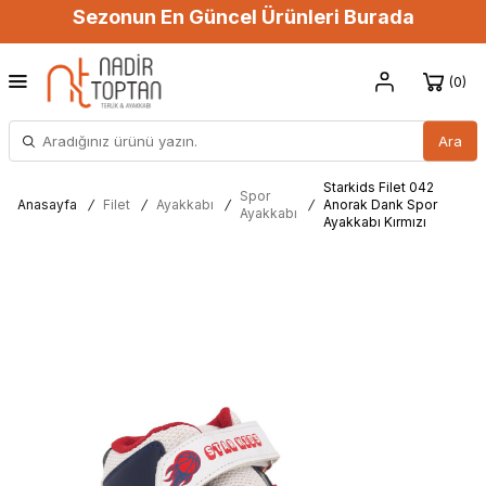
Sezonun En Güncel Ürünleri Burada
0
Ara
Starkids Filet 042
Spor
Anasayfa
/
Filet
/
Ayakkabı
/
/
Anorak Dank Spor
Ayakkabı
Ayakkabı Kırmızı