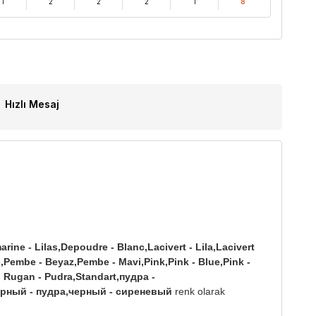
1
2
2
2
1
8
Hızlı Mesaj
rine - Lilas,Depoudre - Blanc,Lacivert - Lila,Lacivert
be,Pembe - Beyaz,Pembe - Mavi,Pink,Pink - Blue,Pink -
h Rugan - Pudra,Standart,пудра -
рный - пудра,черный - сиреневый
renk olarak