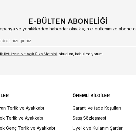
E-BÜLTEN ABONELIĞI
mpanya ve yeniliklerden haberdar olmak için e-bültenimize abone ol
k İleti İzni‌ni ve Açık Rıza Metni‌ni
, okudum, kabul ediyorum.
İLER
ÖNEMLİ BİLGİLER
an Terlik ve Ayakkabı
Garanti ve İade Koşulları
ek Terlik ve Ayakkabı
Satış Sözleşmesi
ek Genç Terlik ve Ayakkabı
Üyelik ve Kullanım Şartları