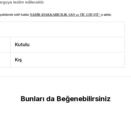
rgoya teslim edilecektir.
ekilerek telif hakkı
NADİR AYAKKABICILIK SAN ve TİC LTD ŞTİ ‘
e aittir.
Kutulu
Kış
Bunları da Beğenebilirsiniz