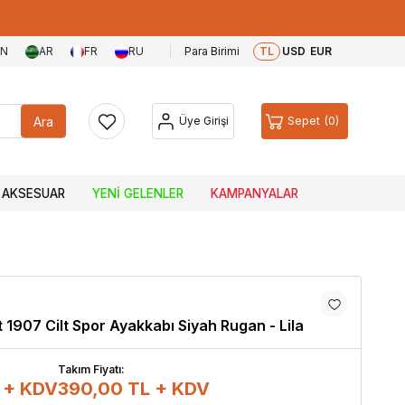
EN
AR
FR
RU
Para Birimi
TL
USD
EUR
Ara
Üye Girişi
Sepet
0
AKSESUAR
YENI GELENLER
KAMPANYALAR
 1907 Cilt Spor Ayakkabı Siyah Rugan - Lila
Takım Fiyatı:
 + KDV
390,00
TL + KDV