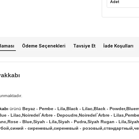
Adet
laması
Ödeme Seçenekleri
Tavsiye Et
İade Koşulları
yakkabı
lunmaktadır.
kabı
ürünü
Beyaz - Pembe - Lila,Black - Lilac,Black - Powder,Bluema
Blue - Lilac,Noiredel`Arbre - Depoudre,Noiredel`Arbre - Lilas,Pem
nc,Rose - Blue,Siyah - Lila,Siyah - Pudra,Siyah Rugan - Lila,Siya
бой,синий - сиреневый,сиреневый - розовый,ствндартный,че