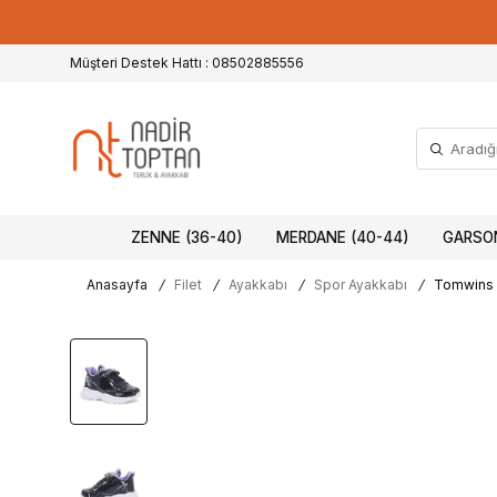
Müşteri Destek Hattı : 08502885556
ZENNE (36-40)
MERDANE (40-44)
GARSON
Anasayfa
/
Filet
/
Ayakkabı
/
Spor Ayakkabı
/
Tomwins F