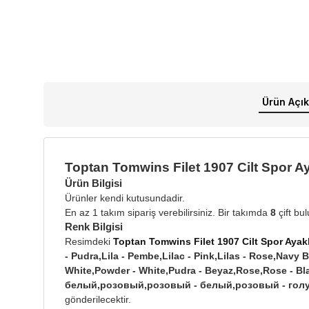
Ürün Açık
Toptan Tomwins Filet 1907 Cilt Spor A
Ürün Bilgisi
Ürünler kendi kutusundadir.
En az 1 takım sipariş verebilirsiniz. Bir takımda
8
çift bu
Renk Bilgisi
Resimdeki
Toptan Tomwins Filet 1907 Cilt Spor Ayak
- Pudra,Lila - Pembe,Lilac - Pink,Lilas - Rose,Navy 
White,Powder - White,Pudra - Beyaz,Rose,Rose - Bla
белый,розовый,розовый - белый,розовый - голу
gönderilecektir.