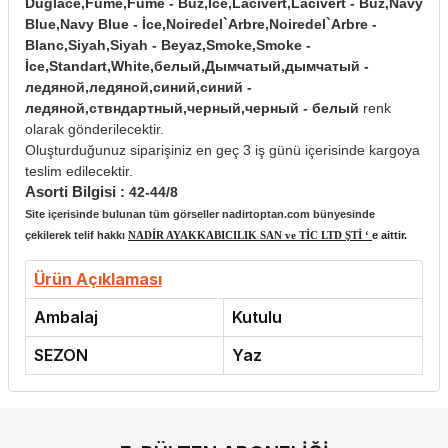
Duglace,Füme,Füme - Buz,İce,Lacivert,Lacivert - Buz,Navy
Blue,Navy Blue - İce,Noiredel`Arbre,Noiredel`Arbre -
Blanc,Siyah,Siyah - Beyaz,Smoke,Smoke -
İce,Standart,White,белый,Дымчатый,дымчатый -
ледяной,ледяной,синий,синий -
ледяной,ствндартный,черный,черный - белый
renk
olarak gönderilecektir.
Oluşturduğunuz siparişiniz en geç 3 iş günü içerisinde kargoya
teslim edilecektir.
Asorti Bilgisi :
42-44/8
Site içerisinde bulunan tüm görseller nadirtoptan.com bünyesinde
çekilerek telif hakkı
NADİR AYAKKABICILIK SAN ve TİC LTD ŞTİ ‘
e aittir.
Ürün Açıklaması
Ambalaj
Kutulu
SEZON
Yaz