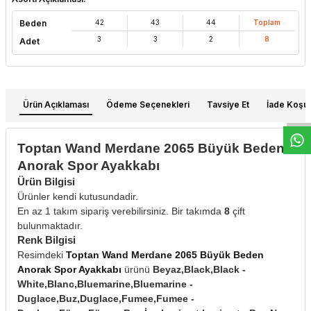
Beden
42
43
44
Toplam
3
3
2
8
Adet
W
h
t
s
a
p
p
D
e
s
e
H
a
t
t
Ürün Açıklaması
Ödeme Seçenekleri
Tavsiye Et
İade Koşull
Toptan Wand Merdane 2065 Büyük Beden
Anorak Spor Ayakkabı
Ürün Bilgisi
Ürünler kendi kutusundadir.
En az 1 takım sipariş verebilirsiniz. Bir takımda
8
çift
bulunmaktadır.
Renk Bilgisi
Resimdeki
Toptan Wand Merdane 2065 Büyük Beden
Anorak Spor Ayakkabı
ürünü
Beyaz,Black,Black -
White,Blanc,Bluemarine,Bluemarine -
Duglace,Buz,Duglace,Fumee,Fumee -