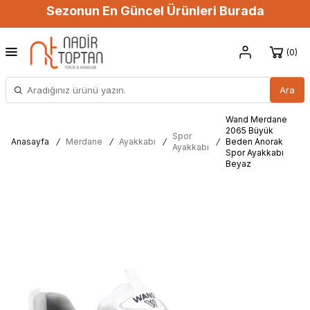
Sezonun En Güncel Ürünleri Burada
0
Ara
Wand Merdane
2065 Büyük
Spor
Anasayfa
/
Merdane
/
Ayakkabı
/
/
Beden Anorak
Ayakkabı
Spor Ayakkabı
Beyaz