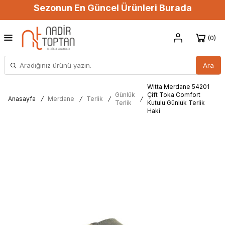
Sezonun En Güncel Ürünleri Burada
0
Ara
Witta Merdane 54201
Günlük
Çift Toka Comfort
Anasayfa
/
Merdane
/
Terlik
/
/
Terlik
Kutulu Günlük Terlik
Haki