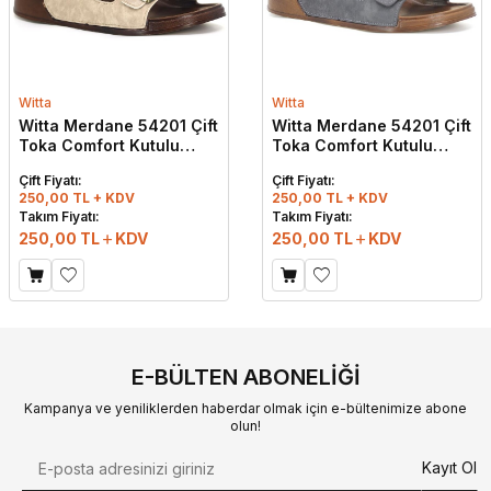
Witta
Witta
Witta Merdane 54201 Çift
Witta Merdane 54201 Çift
Toka Comfort Kutulu
Toka Comfort Kutulu
Günlük Terlik Bej
Günlük Terlik Gri
Çift Fiyatı:
Çift Fiyatı:
250,00 TL + KDV
250,00 TL + KDV
Takım Fiyatı:
Takım Fiyatı:
250,00
TL
KDV
250,00
TL
KDV
E-BÜLTEN ABONELIĞI
Kampanya ve yeniliklerden haberdar olmak için e-bültenimize abone
olun!
Kayıt Ol