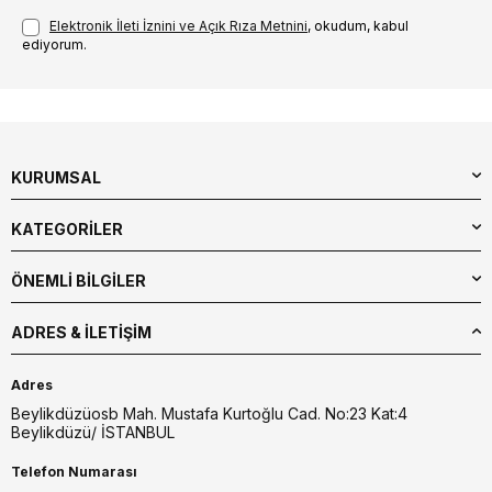
Elektronik İleti İzni‌ni ve Açık Rıza Metni‌ni
, okudum, kabul
ediyorum.
KURUMSAL
KATEGORİLER
ÖNEMLİ BİLGİLER
ADRES & İLETIŞIM
Adres
Beylikdüzüosb Mah. Mustafa Kurtoğlu Cad. No:23 Kat:4
Beylikdüzü/ İSTANBUL
Telefon Numarası