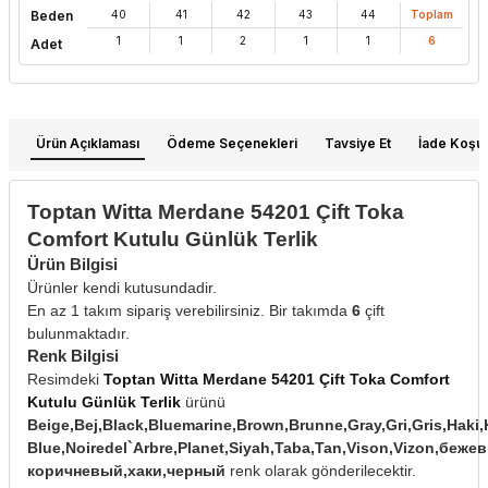
Beden
40
41
42
43
44
Toplam
1
1
2
1
1
6
Adet
Ürün Açıklaması
Ödeme Seçenekleri
Tavsiye Et
İade Koşull
Toptan Witta Merdane 54201 Çift Toka
Comfort Kutulu Günlük Terlik
Ürün Bilgisi
Ürünler kendi kutusundadir.
En az 1 takım sipariş verebilirsiniz. Bir takımda
6
çift
bulunmaktadır.
Renk Bilgisi
Resimdeki
Toptan Witta Merdane 54201 Çift Toka Comfort
Kutulu Günlük Terlik
ürünü
Beige,Bej,Black,Bluemarine,Brown,Brunne,Gray,Gri,Gris,Haki,
Blue,Noiredel`Arbre,Planet,Siyah,Taba,Tan,Vison,Vizon,бе
коричневый,хаки,черный
renk olarak gönderilecektir.