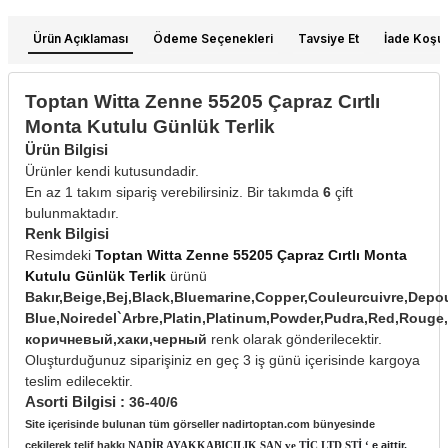
Ürün Açıklaması
Ödeme Seçenekleri
Tavsiye Et
İade Koşull
Toptan Witta Zenne 55205 Çapraz Cırtlı
Monta Kutulu Günlük Terlik
Ürün Bilgisi
Ürünler kendi kutusundadir.
En az 1 takım sipariş verebilirsiniz. Bir takımda
6
çift
bulunmaktadır.
Renk Bilgisi
Resimdeki
Toptan Witta Zenne 55205 Çapraz Cırtlı Monta
Kutulu Günlük Terlik
ürünü
Bakır,Beige,Bej,Black,Bluemarine,Copper,Couleurcuivre,Depoud
Blue,Noiredel`Arbre,Platin,Platinum,Powder,Pudra,Red,Ro
коричневый,хаки,черный
renk olarak gönderilecektir.
Oluşturduğunuz siparişiniz en geç 3 iş günü içerisinde kargoya
teslim edilecektir.
Asorti Bilgisi :
36-40/6
Site içerisinde bulunan tüm görseller nadirtoptan.com bünyesinde
çekilerek telif hakkı
NADİR AYAKKABICILIK SAN ve TİC LTD ŞTİ ‘
e aittir.