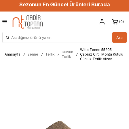
Sezonun En Güncel Ürünleri Burada
0
Ara
Witta Zenne 55205
Günlük
Anasayfa
/
Zenne
/
Terlik
/
/
Çapraz Cırtlı Monta Kutulu
Terlik
Günlük Terlik Vizon