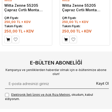
Witta
Witta
Witta Zenne 55205
Witta Zenne 55205
Çapraz Cırtlı Monta
Çapraz Cırtlı Monta
Kutulu Günlük Terlik Bej
Kutulu Günlük Terlik Gri
Çift Fiyatı:
Çift Fiyatı:
250,00 TL + KDV
250,00 TL + KDV
Takım Fiyatı:
Takım Fiyatı:
250,00
TL
KDV
250,00
TL
KDV
E-BÜLTEN ABONELIĞI
Kampanya ve yeniliklerden haberdar olmak için e-bültenimize abone
olun!
Kayıt Ol
Elektronik İleti İzni‌ni ve Açık Rıza Metni‌ni
, okudum, kabul
ediyorum.