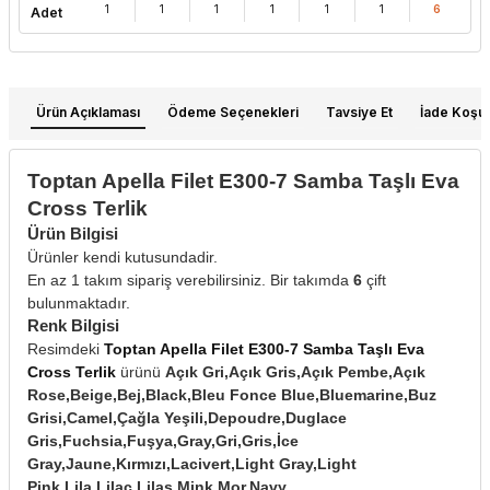
1
1
1
1
1
1
6
Adet
Ürün Açıklaması
Ödeme Seçenekleri
Tavsiye Et
İade Koşull
Toptan Apella Filet E300-7 Samba Taşlı Eva
Cross Terlik
Ürün Bilgisi
Ürünler kendi kutusundadir.
En az 1 takım sipariş verebilirsiniz. Bir takımda
6
çift
bulunmaktadır.
Renk Bilgisi
Resimdeki
Toptan Apella Filet E300-7 Samba Taşlı Eva
Cross Terlik
ürünü
Açık Gri,Açık Gris,Açık Pembe,Açık
Rose,Beige,Bej,Black,Bleu Fonce Blue,Bluemarine,Buz
Grisi,Camel,Çağla Yeşili,Depoudre,Duglace
Gris,Fuchsia,Fuşya,Gray,Gri,Gris,İce
Gray,Jaune,Kırmızı,Lacivert,Light Gray,Light
Pink,Lila,Lilac,Lilas,Mink,Mor,Navy