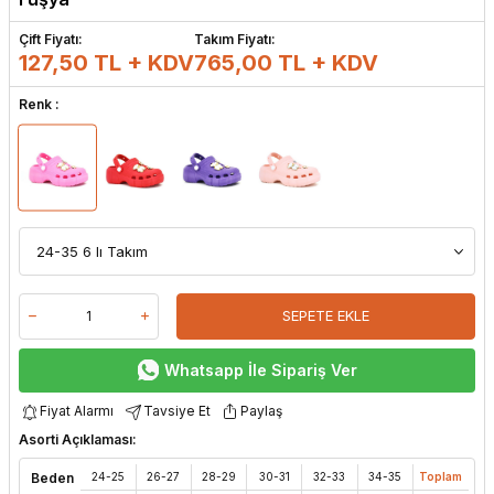
Çift Fiyatı:
Takım Fiyatı:
127,50 TL + KDV
765,00
TL + KDV
Renk :
SEPETE EKLE
Whatsapp İle Sipariş Ver
Fiyat Alarmı
Tavsiye Et
Paylaş
Asorti Açıklaması:
Beden
24-25
26-27
28-29
30-31
32-33
34-35
Toplam