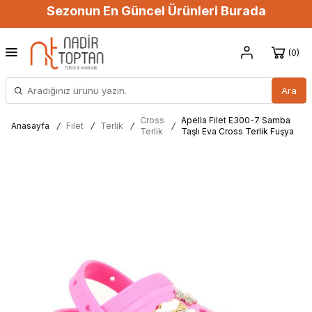
Sezonun En Güncel Ürünleri Burada
0
Ara
Cross
Apella Filet E300-7 Samba
Anasayfa
/
Filet
/
Terlik
/
/
Terlik
Taşlı Eva Cross Terlik Fuşya