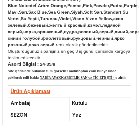
Blue,Noiredel`Arbre,Orange,Pembe,Pink,Powder,Pudra,Purpl
Mavi,Sarı,Sax Blue,Sea Green,Siyah,Soft Sarı,Standart,Su
Vertei,Su Yeşili,Turuncu,Violet,Vison,Vizon,Yellow,аква
зеленый,бежевый,желтый,красный,кэмэл,ледяной
серый,норка,оранжевый,пудра,розовый,серый,синий,сир
синий голубой,фиолетовый,фукцовый,черный,ярко
розовый,ярко серый
renk olarak gönderilecektir.
Oluşturduğunuz siparişiniz en geç 3 iş günü içerisinde kargoya
teslim edilecektir.
Asorti Bilgisi :
24-35/6
Site içerisinde bulunan tüm görseller nadirtoptan.com bünyesinde
çekilerek telif hakkı
NADİR AYAKKABICILIK SAN ve TİC LTD ŞTİ ‘
e aittir.
Ürün Açıklaması
Ambalaj
Kutulu
SEZON
Yaz