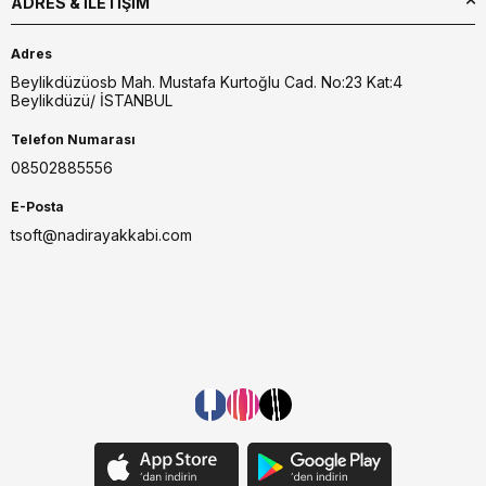
ADRES & İLETIŞIM
Adres
Beylikdüzüosb Mah. Mustafa Kurtoğlu Cad. No:23 Kat:4
Beylikdüzü/ İSTANBUL
Telefon Numarası
08502885556
E-Posta
tsoft@nadirayakkabi.com