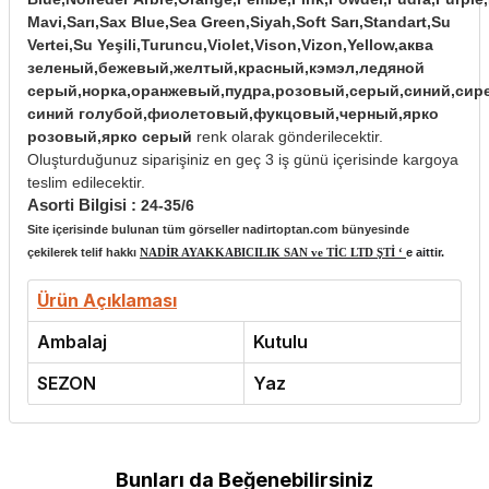
Mavi,Sarı,Sax Blue,Sea Green,Siyah,Soft Sarı,Standart,Su
Vertei,Su Yeşili,Turuncu,Violet,Vison,Vizon,Yellow,аква
зеленый,бежевый,желтый,красный,кэмэл,ледяной
серый,норка,оранжевый,пудра,розовый,серый,синий,сир
синий голубой,фиолетовый,фукцовый,черный,ярко
розовый,ярко серый
renk olarak gönderilecektir.
Oluşturduğunuz siparişiniz en geç 3 iş günü içerisinde kargoya
teslim edilecektir.
Asorti Bilgisi :
24-35/6
Site içerisinde bulunan tüm görseller nadirtoptan.com bünyesinde
çekilerek telif hakkı
NADİR AYAKKABICILIK SAN ve TİC LTD ŞTİ ‘
e aittir.
Ürün Açıklaması
Ambalaj
Kutulu
SEZON
Yaz
Bunları da Beğenebilirsiniz