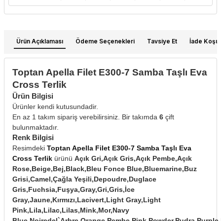
Ürün Açıklaması
Ödeme Seçenekleri
Tavsiye Et
İade Koşull
Toptan Apella Filet E300-7 Samba Taşlı Eva
Cross Terlik
Ürün Bilgisi
Ürünler kendi kutusundadir.
En az 1 takım sipariş verebilirsiniz. Bir takımda
6
çift
bulunmaktadır.
Renk Bilgisi
Resimdeki
Toptan Apella Filet E300-7 Samba Taşlı Eva
Cross Terlik
ürünü
Açık Gri,Açık Gris,Açık Pembe,Açık
Rose,Beige,Bej,Black,Bleu Fonce Blue,Bluemarine,Buz
Grisi,Camel,Çağla Yeşili,Depoudre,Duglace
Gris,Fuchsia,Fuşya,Gray,Gri,Gris,İce
Gray,Jaune,Kırmızı,Lacivert,Light Gray,Light
Pink,Lila,Lilac,Lilas,Mink,Mor,Navy
Blue,Noiredel`Arbre,Orange,Pembe,Pink,Powder,Pudra,Purpl