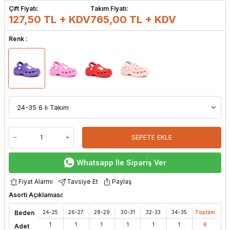
Çift Fiyatı:
Takım Fiyatı:
127,50 TL + KDV
765,00
TL + KDV
Renk :
SEPETE EKLE
Whatsapp İle Sipariş Ver
Fiyat Alarmı
Tavsiye Et
Paylaş
Asorti Açıklaması:
Beden
24-25
26-27
28-29
30-31
32-33
34-35
Toplam
1
1
1
1
1
1
6
Adet