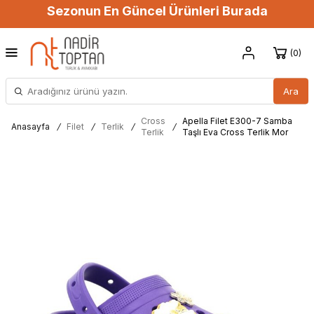
Sezonun En Güncel Ürünleri Burada
0
Ara
Cross
Apella Filet E300-7 Samba
Anasayfa
/
Filet
/
Terlik
/
/
Terlik
Taşlı Eva Cross Terlik Mor