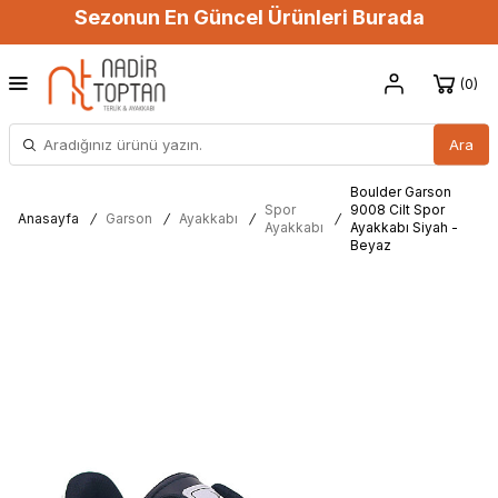
Sezonun En Güncel Ürünleri Burada
0
Ara
Boulder Garson
Spor
9008 Cilt Spor
Anasayfa
/
Garson
/
Ayakkabı
/
/
Ayakkabı
Ayakkabı Siyah -
Beyaz