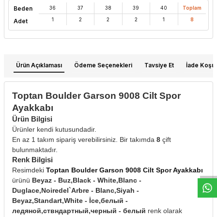
Beden
36
37
38
39
40
Toplam
1
2
2
2
1
8
Adet
Ürün Açıklaması
Ödeme Seçenekleri
Tavsiye Et
İade Koşull
Toptan Boulder Garson 9008 Cilt Spor
Ayakkabı
Ürün Bilgisi
Ürünler kendi kutusundadir.
En az 1 takım sipariş verebilirsiniz. Bir takımda
8
çift
W
h
t
s
a
p
p
D
e
s
e
H
a
t
t
bulunmaktadır.
Renk Bilgisi
Resimdeki
Toptan Boulder Garson 9008 Cilt Spor Ayakkabı
ürünü
Beyaz - Buz,Black - White,Blanc -
Duglace,Noiredel`Arbre - Blanc,Siyah -
Beyaz,Standart,White - İce,белый -
ледяной,ствндартный,черный - белый
renk olarak