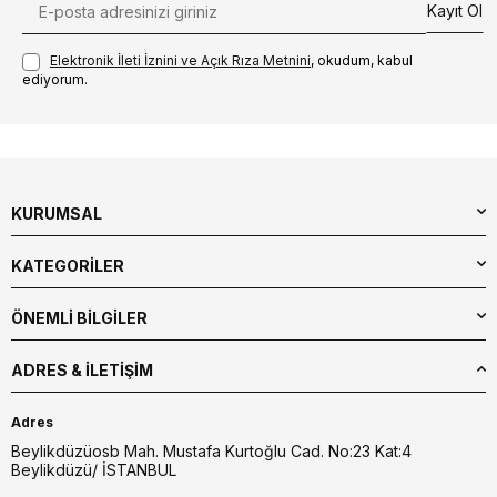
Kayıt Ol
Elektronik İleti İzni‌ni ve Açık Rıza Metni‌ni
, okudum, kabul
ediyorum.
KURUMSAL
KATEGORİLER
ÖNEMLİ BİLGİLER
ADRES & İLETIŞIM
Adres
Beylikdüzüosb Mah. Mustafa Kurtoğlu Cad. No:23 Kat:4
Beylikdüzü/ İSTANBUL