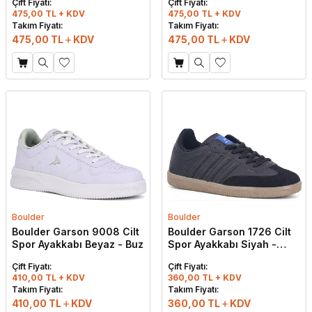
Çift Fiyatı:
Çift Fiyatı:
475,00 TL + KDV
475,00 TL + KDV
Takım Fiyatı:
Takım Fiyatı:
475,00
TL
KDV
475,00
TL
KDV
Boulder
Boulder
Boulder Garson 9008 Cilt
Boulder Garson 1726 Cilt
Spor Ayakkabı Beyaz - Buz
Spor Ayakkabı Siyah -
Siyah
Çift Fiyatı:
Çift Fiyatı:
410,00 TL + KDV
360,00 TL + KDV
W
h
t
s
a
p
p
D
e
s
e
H
a
t
t
Takım Fiyatı:
Takım Fiyatı:
410,00
TL
KDV
360,00
TL
KDV