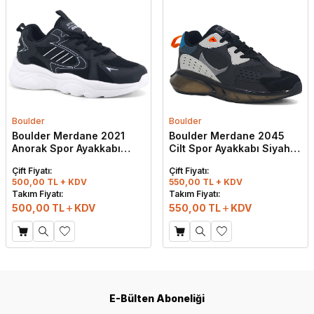
Boulder
Boulder
Boulder Merdane 2021
Boulder Merdane 2045
Anorak Spor Ayakkabı
Cilt Spor Ayakkabı Siyah -
Siyah - Beyaz
Buz
Çift Fiyatı:
Çift Fiyatı:
500,00 TL + KDV
550,00 TL + KDV
Takım Fiyatı:
Takım Fiyatı:
500,00
TL
KDV
550,00
TL
KDV
E-Bülten Aboneliği