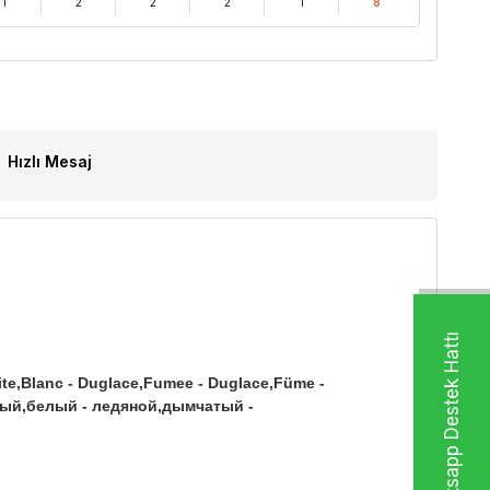
1
2
2
2
1
8
Hızlı Mesaj
Whatsapp Destek Hattı
ite,Blanc - Duglace,Fumee - Duglace,Füme -
ежевый,белый - ледяной,дымчатый -