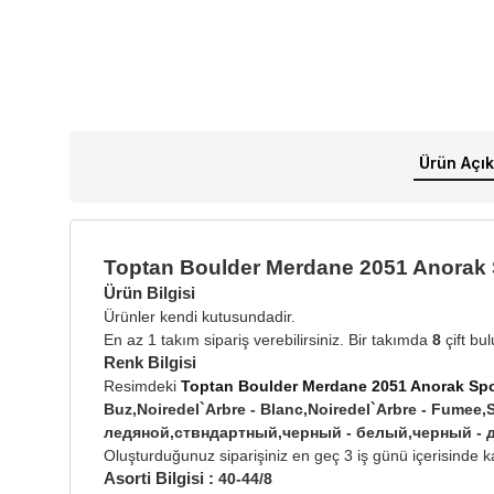
Ürün Açık
Toptan Boulder Merdane 2051 Anorak 
Ürün Bilgisi
Ürünler kendi kutusundadir.
En az 1 takım sipariş verebilirsiniz. Bir takımda
8
çift bu
Renk Bilgisi
Resimdeki
Toptan Boulder Merdane 2051 Anorak Spo
Buz,Noiredel`Arbre - Blanc,Noiredel`Arbre - Fumee
ледяной,ствндартный,черный - белый,черный -
Oluşturduğunuz siparişiniz en geç 3 iş günü içerisinde ka
Asorti Bilgisi :
40-44/8