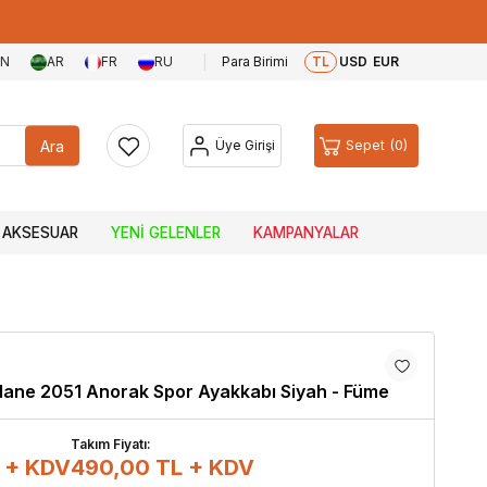
EN
AR
FR
RU
Para Birimi
TL
USD
EUR
Ara
Üye Girişi
Sepet
0
AKSESUAR
YENI GELENLER
KAMPANYALAR
ane 2051 Anorak Spor Ayakkabı Siyah - Füme
Takım Fiyatı:
 + KDV
490,00
TL + KDV