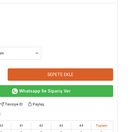
SEPETE EKLE
Whatsapp İle Sipariş Ver
Tavsiye Et
Paylaş
:
40
41
42
43
44
Toplam