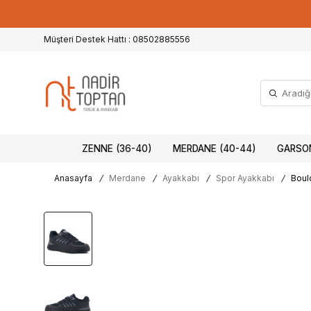
Müşteri Destek Hattı : 08502885556
ZENNE (36-40)
MERDANE (40-44)
GARSON
Anasayfa
/
Merdane
/
Ayakkabı
/
Spor Ayakkabı
/
Boul