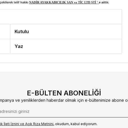
ekilerek telif hakkı
NADİR AYAKKABICILIK SAN ve TİC LTD ŞTİ ‘
e aittir.
Kutulu
Yaz
E-BÜLTEN ABONELIĞI
mpanya ve yeniliklerden haberdar olmak için e-bültenimize abone ol
k İleti İzni‌ni ve Açık Rıza Metni‌ni
, okudum, kabul ediyorum.