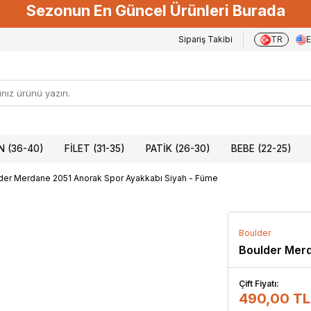
Sezonun En Güncel Ürünleri Burada
Sipariş Takibi
TR
 (36-40)
FILET (31-35)
PATIK (26-30)
BEBE (22-25)
der Merdane 2051 Anorak Spor Ayakkabı Siyah - Füme
Boulder
Boulder Merd
Çift Fiyatı:
490,00 TL