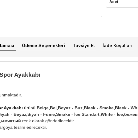
Adet
laması
Ödeme Seçenekleri
Tavsiye Et
İade Koşulları
Spor Ayakkabı
lunmaktadır.
r Ayakkabı
ürünü
Beige,Bej,Beyaz - Buz,Black - Smoke,Black - Wh
,Siyah - Beyaz,Siyah - Füme,Smoke - İce,Standart,White - İce,б
 дымчатый
renk olarak gönderilecektir.
rgoya teslim edilecektir.