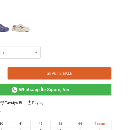
SEPETE EKLE
Whatsapp İle Sipariş Ver
Tavsiye Et
Paylaş
:
40
41
42
43
44
Toplam