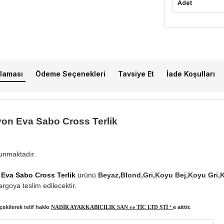
Adet
laması
Ödeme Seçenekleri
Tavsiye Et
İade Koşulları
on Eva Sabo Cross Terlik
lunmaktadır.
Eva Sabo Cross Terlik
ürünü
Beyaz,Blond,Gri,Koyu Bej,Koyu Gri,K
rgoya teslim edilecektir.
ekilerek telif hakkı
NADİR AYAKKABICILIK SAN ve TİC LTD ŞTİ ‘
e aittir.