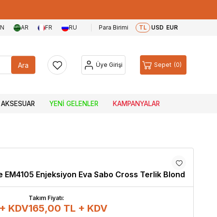
EN
AR
FR
RU
Para Birimi
TL
USD
EUR
Ara
Üye Girişi
Sepet
0
AKSESUAR
YENI GELENLER
KAMPANYALAR
 EM4105 Enjeksiyon Eva Sabo Cross Terlik Blond
Takım Fiyatı:
 + KDV
165,00
TL + KDV