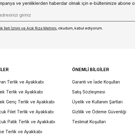
mpanya ve yeniliklerden haberdar olmak için e-bültenimize abone ol
k İleti İzni‌ni ve Açık Rıza Metni‌ni
, okudum, kabul ediyorum.
İLER
ÖNEMLİ BİLGİLER
an Terlik ve Ayakkabı
Garanti ve İade Koşulları
ek Terlik ve Ayakkabı
Satış Sözleşmesi
ek Genç Terlik ve Ayakkabı
Üyelik ve Kullanım Şartları
uk Filet Terlik ve Ayakkabı
Gizlilik ve Ödeme Güvenliği
uk Patik Terlik ve Ayakkabı
Teslimat Koşulları
e Terlik ve Ayakkabı