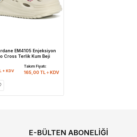
rdane EM4105 Enjeksiyon
o Cross Terlik Kum Beji
:
Takım Fiyatı:
L + KDV
165,00
TL
KDV
E-BÜLTEN ABONELIĞI