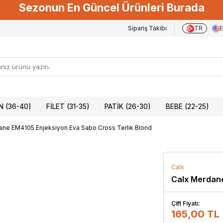
Sezonun En Güncel Ürünleri Burada
Sipariş Takibi
TR
 (36-40)
FILET (31-35)
PATIK (26-30)
BEBE (22-25)
ane EM4105 Enjeksiyon Eva Sabo Cross Terlik Blond
Calx
Calx Merdane
Çift Fiyatı:
165,00 TL