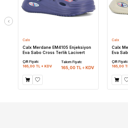
Calx
Calx
Calx Merdane EM4105 Enjeksiyon
Calx Me
Eva Sabo Cross Terlik Lacivert
Eva Sab
Çift Fiyatı:
Çift Fiyatı
Takım Fiyatı:
165,00 TL + KDV
165,00 T
165,00
TL
KDV