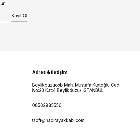
un!
Kayıt Ol
Adres & İletişim
Beylikdüzüosb Mah. Mustafa Kurtoğlu Cad.
No:23 Kat:4 Beylikdüzü/ İSTANBUL
08502885556
tsoft@nadirayakkabi.com