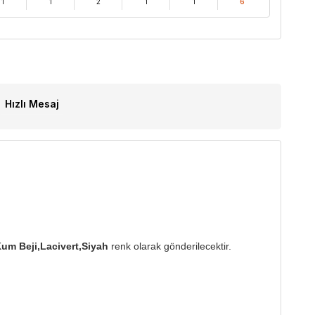
1
1
2
1
1
6
Hızlı Mesaj
um Beji,Lacivert,Siyah
renk olarak gönderilecektir.