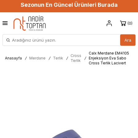
Sezonun En Güncel Ürünleri Burada
0
Ara
Calx Merdane EM4105
Cross
Anasayfa
/
Merdane
/
Terlik
/
/
Enjeksiyon Eva Sabo
Terlik
Cross Terlik Lacivert