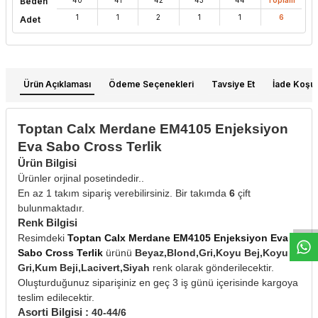
Beden
1
1
2
1
1
6
Adet
Ürün Açıklaması
Ödeme Seçenekleri
Tavsiye Et
İade Koşull
Toptan Calx Merdane EM4105 Enjeksiyon
Eva Sabo Cross Terlik
Ürün Bilgisi
Ürünler orjinal posetindedir..
W
h
t
s
a
p
p
D
e
s
e
H
a
t
t
En az 1 takım sipariş verebilirsiniz. Bir takımda
6
çift
bulunmaktadır.
Renk Bilgisi
Resimdeki
Toptan Calx Merdane EM4105 Enjeksiyon Eva
Sabo Cross Terlik
ürünü
Beyaz,Blond,Gri,Koyu Bej,Koyu
Gri,Kum Beji,Lacivert,Siyah
renk olarak gönderilecektir.
Oluşturduğunuz siparişiniz en geç 3 iş günü içerisinde kargoya
teslim edilecektir.
Asorti Bilgisi :
40-44/6