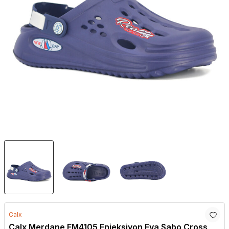
Calx
Calx Merdane EM4105 Enjeksiyon Eva Sabo Cross