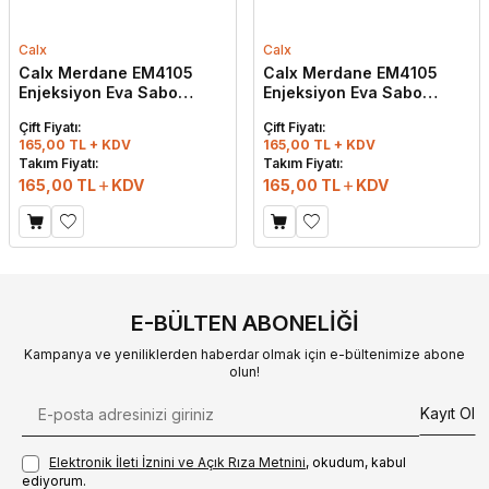
Calx
Calx
Calx Merdane EM4105
Calx Merdane EM4105
Enjeksiyon Eva Sabo
Enjeksiyon Eva Sabo
Cross Terlik Kum Beji
Cross Terlik Blond
Çift Fiyatı:
Çift Fiyatı:
165,00 TL + KDV
165,00 TL + KDV
Takım Fiyatı:
Takım Fiyatı:
165,00
TL
KDV
165,00
TL
KDV
E-BÜLTEN ABONELIĞI
Kampanya ve yeniliklerden haberdar olmak için e-bültenimize abone
olun!
Kayıt Ol
Elektronik İleti İzni‌ni ve Açık Rıza Metni‌ni
, okudum, kabul
ediyorum.