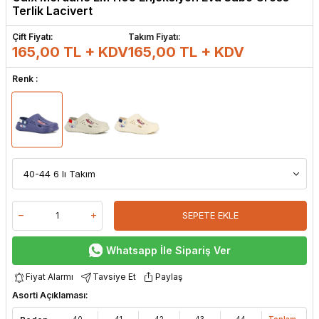
Terlik Lacivert
Çift Fiyatı:
Takım Fiyatı:
165,00 TL + KDV
165,00
TL + KDV
Renk :
SEPETE EKLE
Whatsapp İle Sipariş Ver
Fiyat Alarmı
Tavsiye Et
Paylaş
Asorti Açıklaması:
40
41
42
43
44
Toplam