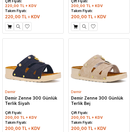
Çift Fiyatı:
Çift Fiyatı:
220,00 TL + KDV
200,00 TL + KDV
Takım Fiyatı:
Takım Fiyatı:
220,00
TL
KDV
200,00
TL
KDV
Demir
Demir
Demir Zenne 300 Günlük
Demir Zenne 300 Günlük
Terlik Siyah
Terlik Bej
Çift Fiyatı:
Çift Fiyatı:
200,00 TL + KDV
200,00 TL + KDV
W
h
t
s
a
p
p
D
e
s
e
H
a
t
t
Takım Fiyatı:
Takım Fiyatı:
200,00
TL
KDV
200,00
TL
KDV