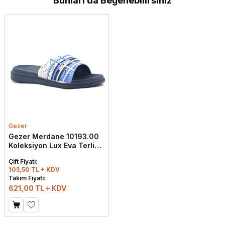
Bunları da Beğenebilirsiniz
Gezer
Gezer Merdane 10193.00
Koleksiyon Lux Eva Terlik
Lacivert - Mavi - Beyaz
Çift Fiyatı:
103,50 TL + KDV
Takım Fiyatı:
621,00
TL
KDV