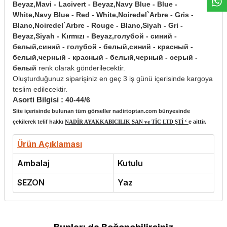
Beyaz,Mavi - Lacivert - Beyaz,Navy Blue - Blue -
White,Navy Blue - Red - White,Noiredel`Arbre - Gris -
Blanc,Noiredel`Arbre - Rouge - Blanc,Siyah - Gri -
Beyaz,Siyah - Kırmızı - Beyaz,голубой - синий -
белый,синий - голубой - белый,синий - красный -
белый,черный - красный - белый,черный - серый -
белый
renk olarak gönderilecektir.
Oluşturduğunuz siparişiniz en geç 3 iş günü içerisinde kargoya
teslim edilecektir.
Asorti Bilgisi :
40-44/6
Site içerisinde bulunan tüm görseller nadirtoptan.com bünyesinde
çekilerek telif hakkı
NADİR AYAKKABICILIK SAN ve TİC LTD ŞTİ ‘
e aittir.
Ürün Açıklaması
Ambalaj
Kutulu
SEZON
Yaz