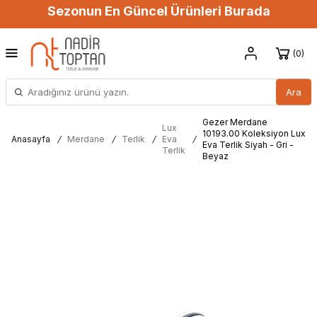
Sezonun En Güncel Ürünleri Burada
0
Ara
Gezer Merdane
Lux
10193.00 Koleksiyon Lux
Anasayfa
/
Merdane
/
Terlik
/
Eva
/
Eva Terlik Siyah - Gri -
Terlik
Beyaz