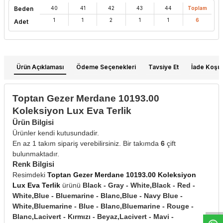
Beden
40
41
42
43
44
Toplam
1
1
2
1
1
6
Adet
Ürün Açıklaması
Ödeme Seçenekleri
Tavsiye Et
İade Koşull
Toptan Gezer Merdane 10193.00
Koleksiyon Lux Eva Terlik
Ürün Bilgisi
Ürünler kendi kutusundadir.
En az 1 takım sipariş verebilirsiniz. Bir takımda
6
çift
bulunmaktadır.
Renk Bilgisi
Resimdeki
Toptan Gezer Merdane 10193.00 Koleksiyon
W
h
t
s
a
p
p
D
e
s
e
H
a
t
t
Lux Eva Terlik
ürünü
Black - Gray - White,Black - Red -
White,Blue - Bluemarine - Blanc,Blue - Navy Blue -
White,Bluemarine - Blue - Blanc,Bluemarine - Rouge -
Blanc,Lacivert - Kırmızı - Beyaz,Lacivert - Mavi -