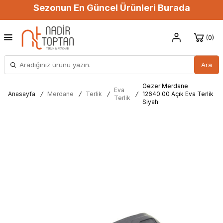
Sezonun En Güncel Ürünleri Burada
0
Ara
Gezer Merdane
Eva
Anasayfa
/
Merdane
/
Terlik
/
/
12640.00 Açık Eva Terlik
Terlik
Siyah