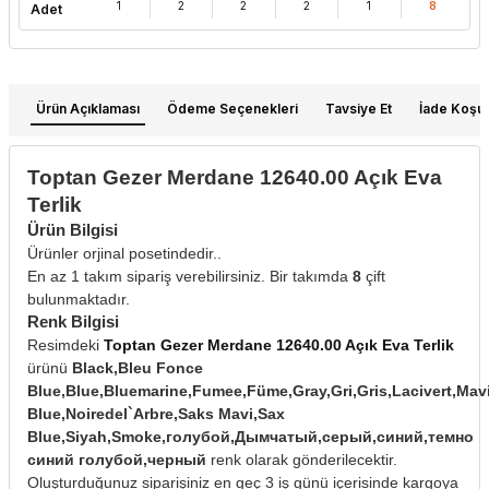
1
2
2
2
1
8
Adet
Ürün Açıklaması
Ödeme Seçenekleri
Tavsiye Et
İade Koşull
Toptan Gezer Merdane 12640.00 Açık Eva
Terlik
Ürün Bilgisi
Ürünler orjinal posetindedir..
En az 1 takım sipariş verebilirsiniz. Bir takımda
8
çift
bulunmaktadır.
Renk Bilgisi
Resimdeki
Toptan Gezer Merdane 12640.00 Açık Eva Terlik
ürünü
Black,Bleu Fonce
Blue,Blue,Bluemarine,Fumee,Füme,Gray,Gri,Gris,Lacivert,Mav
Blue,Noiredel`Arbre,Saks Mavi,Sax
Blue,Siyah,Smoke,голубой,Дымчатый,серый,синий,темно
синий голубой,черный
renk olarak gönderilecektir.
Oluşturduğunuz siparişiniz en geç 3 iş günü içerisinde kargoya