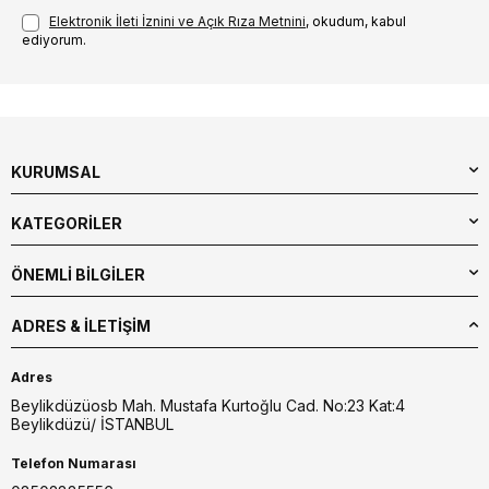
Elektronik İleti İzni‌ni ve Açık Rıza Metni‌ni
, okudum, kabul
ediyorum.
KURUMSAL
KATEGORİLER
ÖNEMLİ BİLGİLER
ADRES & İLETIŞIM
Adres
Beylikdüzüosb Mah. Mustafa Kurtoğlu Cad. No:23 Kat:4
Beylikdüzü/ İSTANBUL
Telefon Numarası