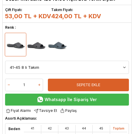
Çift Fiyatı:
Takım Fiyatı:
53,00 TL + KDV
424,00
TL + KDV
Renk :
SEPETE EKLE
Whatsapp İle Sipariş Ver
Fiyat Alarmı
Tavsiye Et
Paylaş
Asorti Açıklaması:
Beden
41
42
43
44
45
Toplam