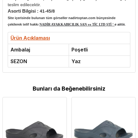
teslim edilecektir.
Asorti Bilgisi :
41-45/8
Site içerisinde bulunan tüm görseller nadirtoptan.com bünyesinde
çekilerek telif hakkı
NADİR AYAKKABICILIK SAN ve TİC LTD ŞTİ ‘
e aittir.
Ürün Açıklaması
Ambalaj
Poşetli
SEZON
Yaz
Bunları da Beğenebilirsiniz