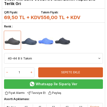
Terlik Gri
Çift Fiyatı:
Takım Fiyatı:
69,50 TL + KDV
556,00
TL + KDV
Renk :
SEPETE EKLE
Whatsapp İle Sipariş Ver
Fiyat Alarmı
Tavsiye Et
Paylaş
Asorti Açıklaması:
40
41
42
43
44
Toplam