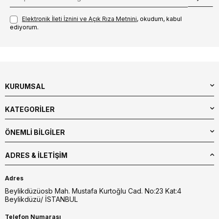
Elektronik İleti İzni‌ni ve Açık Rıza Metni‌ni
, okudum, kabul
ediyorum.
KURUMSAL
KATEGORİLER
ÖNEMLİ BİLGİLER
ADRES & İLETIŞIM
Adres
Beylikdüzüosb Mah. Mustafa Kurtoğlu Cad. No:23 Kat:4
Beylikdüzü/ İSTANBUL
Telefon Numarası