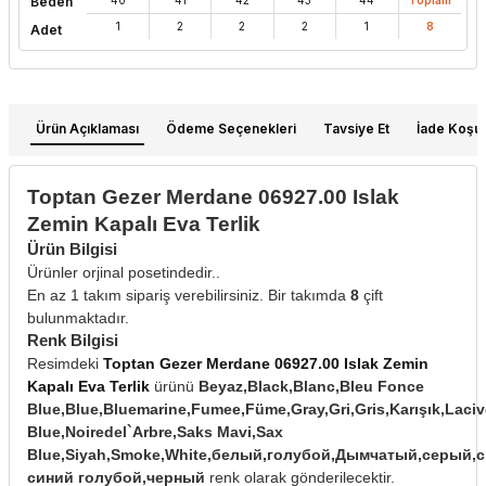
Beden
1
2
2
2
1
8
Adet
Ürün Açıklaması
Ödeme Seçenekleri
Tavsiye Et
İade Koşull
Toptan Gezer Merdane 06927.00 Islak
Zemin Kapalı Eva Terlik
Ürün Bilgisi
Ürünler orjinal posetindedir..
En az 1 takım sipariş verebilirsiniz. Bir takımda
8
çift
bulunmaktadır.
Renk Bilgisi
Resimdeki
Toptan Gezer Merdane 06927.00 Islak Zemin
Kapalı Eva Terlik
ürünü
Beyaz,Black,Blanc,Bleu Fonce
Blue,Blue,Bluemarine,Fumee,Füme,Gray,Gri,Gris,Karışık,Laciv
Blue,Noiredel`Arbre,Saks Mavi,Sax
Blue,Siyah,Smoke,White,белый,голубой,Дымчатый,серый,с
синий голубой,черный
renk olarak gönderilecektir.