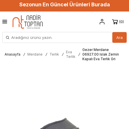
Sezonun En Güncel Ürünleri Burada
0
Ara
Gezer Merdane
Eva
Anasayfa
/
Merdane
/
Terlik
/
/
06927.00 Islak Zemin
Terlik
Kapalı Eva Terlik Gri