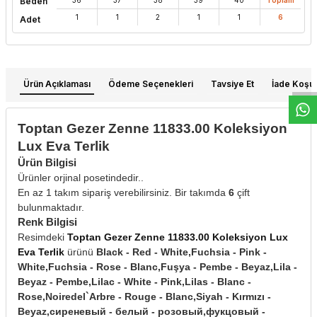
Beden
1
1
2
1
1
6
Adet
W
h
t
s
a
p
p
D
e
s
e
H
a
t
t
Ürün Açıklaması
Ödeme Seçenekleri
Tavsiye Et
İade Koşull
Toptan Gezer Zenne 11833.00 Koleksiyon
Lux Eva Terlik
Ürün Bilgisi
Ürünler orjinal posetindedir..
En az 1 takım sipariş verebilirsiniz. Bir takımda
6
çift
bulunmaktadır.
Renk Bilgisi
Resimdeki
Toptan Gezer Zenne 11833.00 Koleksiyon Lux
Eva Terlik
ürünü
Black - Red - White,Fuchsia - Pink -
White,Fuchsia - Rose - Blanc,Fuşya - Pembe - Beyaz,Lila -
Beyaz - Pembe,Lilac - White - Pink,Lilas - Blanc -
Rose,Noiredel`Arbre - Rouge - Blanc,Siyah - Kırmızı -
Beyaz,сиреневый - белый - розовый,фукцовый -