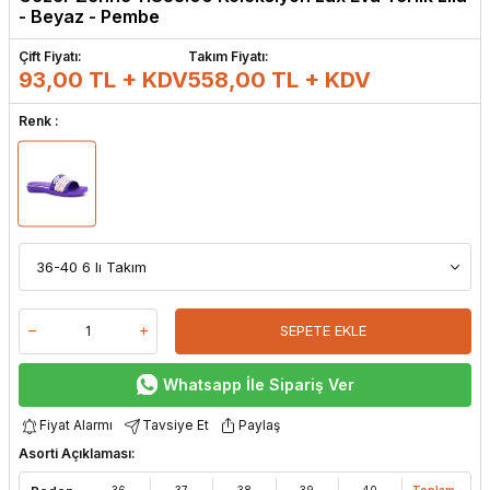
- Beyaz - Pembe
Çift Fiyatı:
Takım Fiyatı:
93,00 TL + KDV
558,00
TL + KDV
Renk :
SEPETE EKLE
Whatsapp İle Sipariş Ver
Fiyat Alarmı
Tavsiye Et
Paylaş
Asorti Açıklaması:
36
37
38
39
40
Toplam