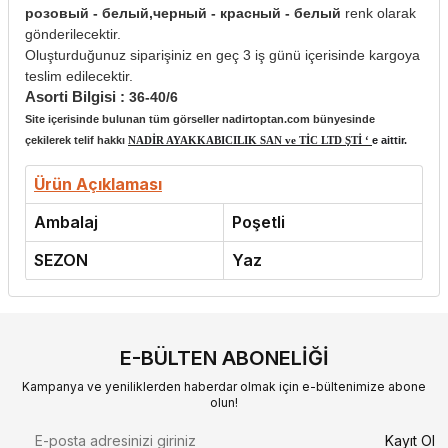
розовый - белый,черный - красный - белый
renk olarak
gönderilecektir.
Oluşturduğunuz siparişiniz en geç 3 iş günü içerisinde kargoya
teslim edilecektir.
Asorti Bilgisi :
36-40/6
Site içerisinde bulunan tüm görseller nadirtoptan.com bünyesinde
çekilerek telif hakkı
NADİR AYAKKABICILIK SAN ve TİC LTD ŞTİ ‘
e aittir.
Ürün Açıklaması
Ambalaj
Poşetli
SEZON
Yaz
E-BÜLTEN ABONELIĞI
Kampanya ve yeniliklerden haberdar olmak için e-bültenimize abone
olun!
Kayıt Ol