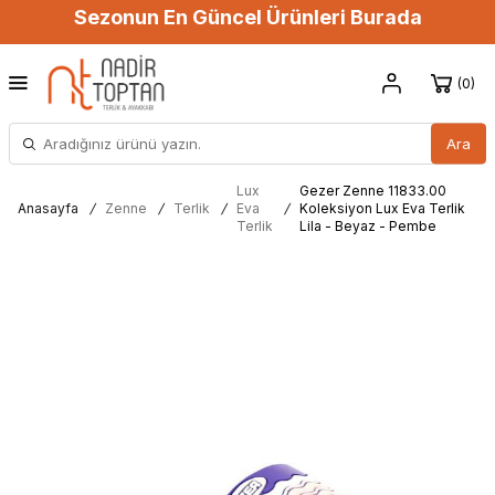
Sezonun En Güncel Ürünleri Burada
0
Ara
Lux
Gezer Zenne 11833.00
Anasayfa
/
Zenne
/
Terlik
/
Eva
/
Koleksiyon Lux Eva Terlik
Terlik
Lila - Beyaz - Pembe