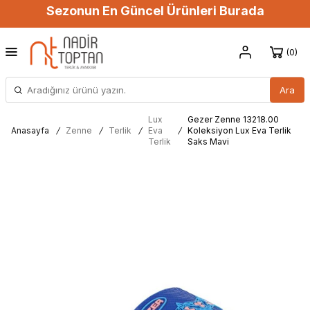
Sezonun En Güncel Ürünleri Burada
0
Ara
Lux
Gezer Zenne 13218.00
Anasayfa
/
Zenne
/
Terlik
/
Eva
/
Koleksiyon Lux Eva Terlik
Terlik
Saks Mavi