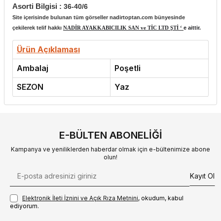
Asorti Bilgisi :
36-40/6
Site içerisinde bulunan tüm görseller nadirtoptan.com bünyesinde
çekilerek telif hakkı
NADİR AYAKKABICILIK SAN ve TİC LTD ŞTİ ‘
e aittir.
Ürün Açıklaması
Ambalaj
Poşetli
SEZON
Yaz
E-BÜLTEN ABONELIĞI
Kampanya ve yeniliklerden haberdar olmak için e-bültenimize abone
olun!
Kayıt Ol
Elektronik İleti İzni‌ni ve Açık Rıza Metni‌ni
, okudum, kabul
ediyorum.