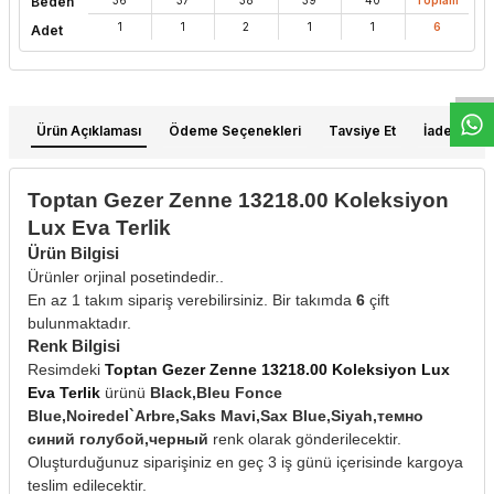
Beden
W
h
t
s
a
p
p
D
e
s
e
H
a
t
t
1
1
2
1
1
6
Adet
Ürün Açıklaması
Ödeme Seçenekleri
Tavsiye Et
İade Koşull
Toptan Gezer Zenne 13218.00 Koleksiyon
Lux Eva Terlik
Ürün Bilgisi
Ürünler orjinal posetindedir..
En az 1 takım sipariş verebilirsiniz. Bir takımda
6
çift
bulunmaktadır.
Renk Bilgisi
Resimdeki
Toptan Gezer Zenne 13218.00 Koleksiyon Lux
Eva Terlik
ürünü
Black,Bleu Fonce
Blue,Noiredel`Arbre,Saks Mavi,Sax Blue,Siyah,темно
синий голубой,черный
renk olarak gönderilecektir.
Oluşturduğunuz siparişiniz en geç 3 iş günü içerisinde kargoya
teslim edilecektir.