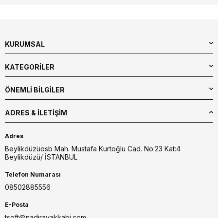
KURUMSAL
KATEGORİLER
ÖNEMLİ BİLGİLER
ADRES & İLETIŞIM
Adres
Beylikdüzüosb Mah. Mustafa Kurtoğlu Cad. No:23 Kat:4
Beylikdüzü/ İSTANBUL
Telefon Numarası
08502885556
E-Posta
tsoft@nadirayakkabi.com