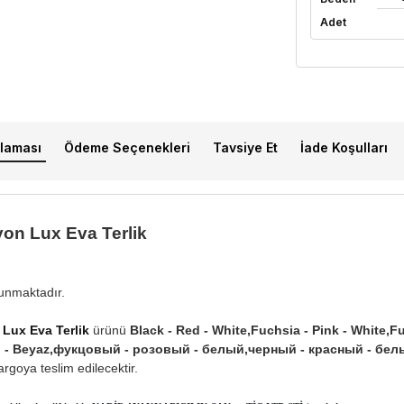
Adet
laması
Ödeme Seçenekleri
Tavsiye Et
İade Koşulları
on Lux Eva Terlik
lunmaktadır.
Lux Eva Terlik
ürünü
Black - Red - White,Fuchsia - Pink - White,F
mızı - Beyaz,фукцовый - розовый - белый,черный - красный - бе
rgoya teslim edilecektir.