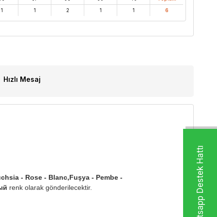
1
1
2
1
1
6
Hızlı Mesaj
Whatsapp Destek Hattı
uchsia - Rose - Blanc,Fuşya - Pembe -
лый
renk olarak gönderilecektir.