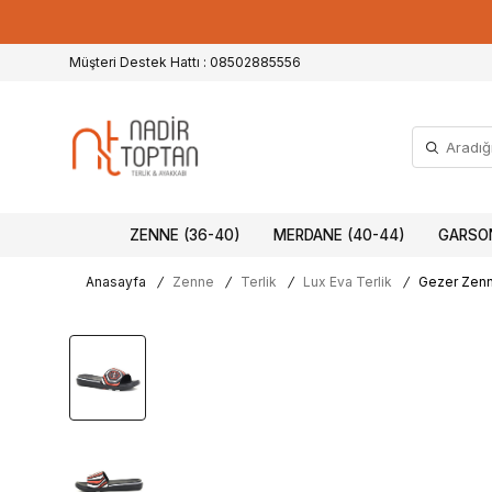
Müşteri Destek Hattı : 08502885556
ZENNE (36-40)
MERDANE (40-44)
GARSON
Anasayfa
/
Zenne
/
Terlik
/
Lux Eva Terlik
/
Gezer Zenne