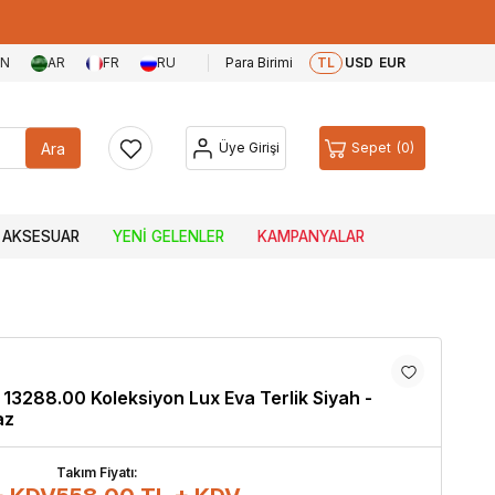
EN
AR
FR
RU
Para Birimi
TL
USD
EUR
Ara
Üye Girişi
Sepet
0
AKSESUAR
YENI GELENLER
KAMPANYALAR
13288.00 Koleksiyon Lux Eva Terlik Siyah -
az
Takım Fiyatı: