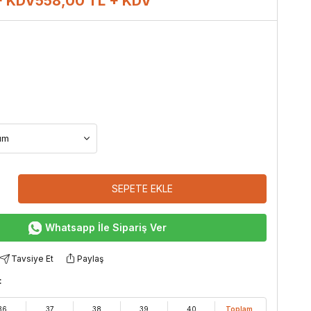
+ KDV
558,00
TL + KDV
SEPETE EKLE
Whatsapp İle Sipariş Ver
Tavsiye Et
Paylaş
:
36
37
38
39
40
Toplam