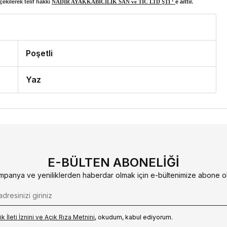
ekilerek telif hakkı
NADİR AYAKKABICILIK SAN ve TİC LTD ŞTİ ‘
e aittir.
Poşetli
Yaz
E-BÜLTEN ABONELIĞI
mpanya ve yeniliklerden haberdar olmak için e-bültenimize abone ol
k İleti İzni‌ni ve Açık Rıza Metni‌ni
, okudum, kabul ediyorum.