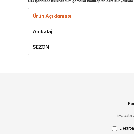
Site içerisinde bulunan tüm görseller nadirtoptan.com bünyesinde ç
Ürün Açıklaması
Ambalaj
SEZON
Ka
Elektroni