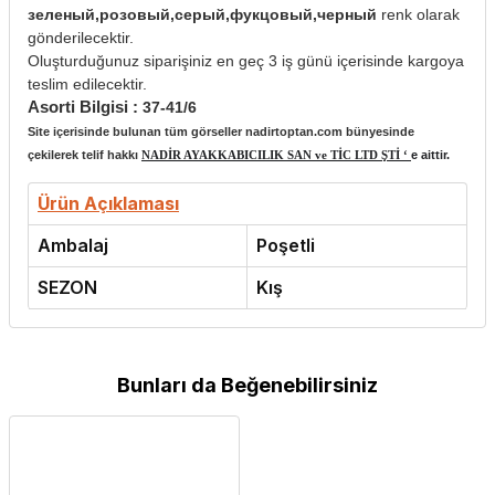
зеленый,розовый,серый,фукцовый,черный
renk olarak
gönderilecektir.
Oluşturduğunuz siparişiniz en geç 3 iş günü içerisinde kargoya
teslim edilecektir.
Asorti Bilgisi :
37-41/6
Site içerisinde bulunan tüm görseller nadirtoptan.com bünyesinde
çekilerek telif hakkı
NADİR AYAKKABICILIK SAN ve TİC LTD ŞTİ ‘
e aittir.
Ürün Açıklaması
Ambalaj
Poşetli
SEZON
Kış
Bunları da Beğenebilirsiniz