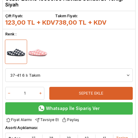
Siyah
Çift Fiyatı:
Takım Fiyatı:
123,00 TL + KDV
738,00
TL + KDV
Renk :
SEPETE EKLE
Whatsapp İle Sipariş Ver
Fiyat Alarmı
Tavsiye Et
Paylaş
Asorti Açıklaması:
37
38
39
40
41
Toplam