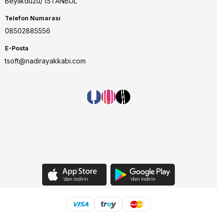
Beylikdüzü/ İSTANBUL
Telefon Numarası
08502885556
E-Posta
tsoft@nadirayakkabi.com