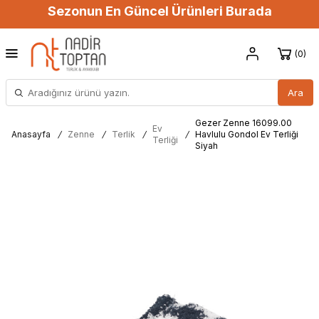
Sezonun En Güncel Ürünleri Burada
0
Ara
Gezer Zenne 16099.00
Ev
Anasayfa
/
Zenne
/
Terlik
/
/
Havlulu Gondol Ev Terliği
Terliği
Siyah