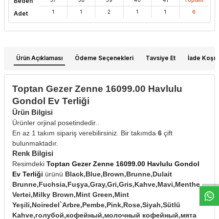
Beden
1
1
2
1
1
6
Adet
Ürün Açıklaması
Ödeme Seçenekleri
Tavsiye Et
İade Koşull
Toptan Gezer Zenne 16099.00 Havlulu
Gondol Ev Terliği
Ürün Bilgisi
Ürünler orjinal posetindedir..
En az 1 takım sipariş verebilirsiniz. Bir takımda
6
çift
bulunmaktadır.
W
h
t
s
a
p
p
D
e
s
e
H
a
t
t
Renk Bilgisi
Resimdeki
Toptan Gezer Zenne 16099.00 Havlulu Gondol
Ev Terliği
ürünü
Black,Blue,Brown,Brunne,Dulait
Brunne,Fuchsia,Fuşya,Gray,Gri,Gris,Kahve,Mavi,Menthe
Vertei,Milky Brown,Mint Green,Mint
Yeşili,Noiredel`Arbre,Pembe,Pink,Rose,Siyah,Sütlü
Kahve,голубой,кофейный,молочный кофейный,мята