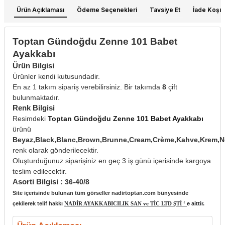
Ürün Açıklaması
Ödeme Seçenekleri
Tavsiye Et
İade Koşull
Toptan Gündoğdu Zenne 101 Babet
Ayakkabı
Ürün Bilgisi
Ürünler kendi kutusundadir.
En az 1 takım sipariş verebilirsiniz. Bir takımda
8
çift
bulunmaktadır.
Renk Bilgisi
Resimdeki
Toptan Gündoğdu Zenne 101 Babet Ayakkabı
ürünü
Beyaz,Black,Blanc,Brown,Brunne,Cream,Crème,Kahve,Krem,N
renk olarak gönderilecektir.
Oluşturduğunuz siparişiniz en geç 3 iş günü içerisinde kargoya
teslim edilecektir.
Asorti Bilgisi :
36-40/8
Site içerisinde bulunan tüm görseller nadirtoptan.com bünyesinde
çekilerek telif hakkı
NADİR AYAKKABICILIK SAN ve TİC LTD ŞTİ ‘
e aittir.