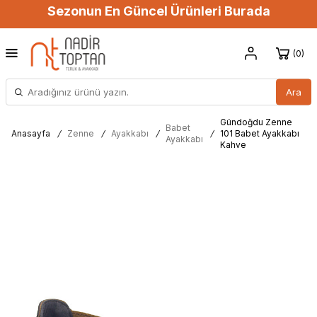
Sezonun En Güncel Ürünleri Burada
0
Ara
Gündoğdu Zenne
Babet
Anasayfa
/
Zenne
/
Ayakkabı
/
/
101 Babet Ayakkabı
Ayakkabı
Kahve