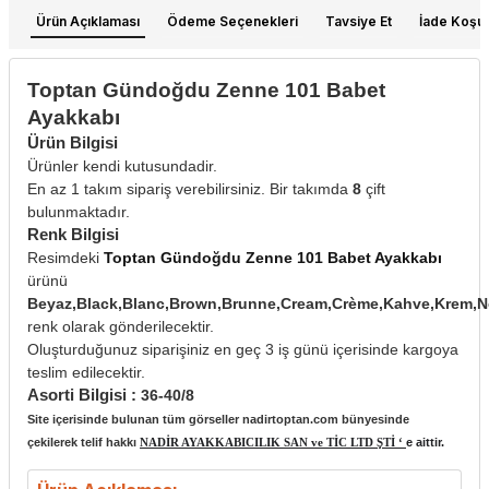
Ürün Açıklaması
Ödeme Seçenekleri
Tavsiye Et
İade Koşull
Toptan Gündoğdu Zenne 101 Babet
Ayakkabı
Ürün Bilgisi
Ürünler kendi kutusundadir.
En az 1 takım sipariş verebilirsiniz. Bir takımda
8
çift
bulunmaktadır.
Renk Bilgisi
Resimdeki
Toptan Gündoğdu Zenne 101 Babet Ayakkabı
ürünü
Beyaz,Black,Blanc,Brown,Brunne,Cream,Crème,Kahve,Krem,N
renk olarak gönderilecektir.
Oluşturduğunuz siparişiniz en geç 3 iş günü içerisinde kargoya
teslim edilecektir.
Asorti Bilgisi :
36-40/8
Site içerisinde bulunan tüm görseller nadirtoptan.com bünyesinde
çekilerek telif hakkı
NADİR AYAKKABICILIK SAN ve TİC LTD ŞTİ ‘
e aittir.