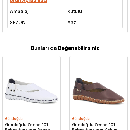
Ürün Açıklaması
Ambalaj
Kutulu
SEZON
Yaz
Bunları da Beğenebilirsiniz
Gündoğdu
Gündoğdu
Gündoğdu Zenne 101
Gündoğdu Zenne 101
Babet Ayakkabı Beyaz
Babet Ayakkabı Kahve