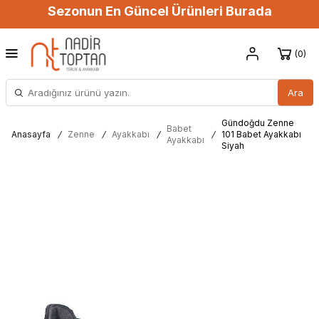
Sezonun En Güncel Ürünleri Burada
0
Ara
Gündoğdu Zenne
Babet
Anasayfa
/
Zenne
/
Ayakkabı
/
/
101 Babet Ayakkabı
Ayakkabı
Siyah