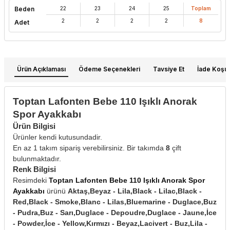
Beden
22
23
24
25
Toplam
2
2
2
2
8
Adet
Ürün Açıklaması
Ödeme Seçenekleri
Tavsiye Et
İade Koşull
Toptan Lafonten Bebe 110 Işıklı Anorak
Spor Ayakkabı
Ürün Bilgisi
Ürünler kendi kutusundadir.
En az 1 takım sipariş verebilirsiniz. Bir takımda
8
çift
bulunmaktadır.
Renk Bilgisi
Resimdeki
Toptan Lafonten Bebe 110 Işıklı Anorak Spor
Ayakkabı
ürünü
Aktaş,Beyaz - Lila,Black - Lilac,Black -
W
h
t
s
a
p
p
D
e
s
e
H
a
t
t
Red,Black - Smoke,Blanc - Lilas,Bluemarine - Duglace,Buz
- Pudra,Buz - Sarı,Duglace - Depoudre,Duglace - Jaune,İce
- Powder,İce - Yellow,Kırmızı - Beyaz,Lacivert - Buz,Lila -