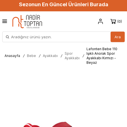
Sezonun En Güncel Ürünleri Burada
0
Ara
Lafonten Bebe 110
Spor
Işıklı Anorak Spor
Anasayfa
/
Bebe
/
Ayakkabı
/
/
Ayakkabı
Ayakkabı Kırmızı -
Beyaz