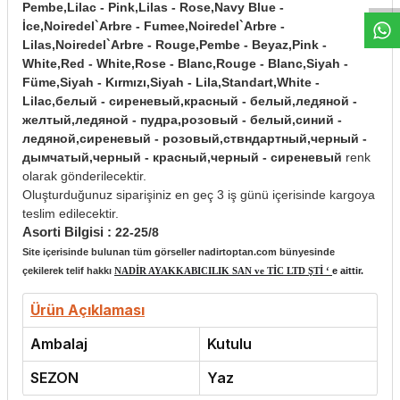
Pembe,Lilac - Pink,Lilas - Rose,Navy Blue -
İce,Noiredel`Arbre - Fumee,Noiredel`Arbre -
Lilas,Noiredel`Arbre - Rouge,Pembe - Beyaz,Pink -
White,Red - White,Rose - Blanc,Rouge - Blanc,Siyah -
Füme,Siyah - Kırmızı,Siyah - Lila,Standart,White -
Lilac,белый - сиреневый,красный - белый,ледяной -
желтый,ледяной - пудра,розовый - белый,синий -
ледяной,сиреневый - розовый,ствндартный,черный -
дымчатый,черный - красный,черный - сиреневый
renk
olarak gönderilecektir.
Oluşturduğunuz siparişiniz en geç 3 iş günü içerisinde kargoya
teslim edilecektir.
Asorti Bilgisi :
22-25/8
Site içerisinde bulunan tüm görseller nadirtoptan.com bünyesinde
çekilerek telif hakkı
NADİR AYAKKABICILIK SAN ve TİC LTD ŞTİ ‘
e aittir.
Ürün Açıklaması
Ambalaj
Kutulu
SEZON
Yaz