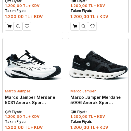
Çift Fiyatı:
Çift Fiyatı:
Siyah
1.200,00 TL + KDV
1.200,00 TL + KDV
Takım Fiyatı:
Takım Fiyatı:
1.200,00
TL
KDV
1.200,00
TL
KDV
Marco Jamper
Marco Jamper
Marco Jamper Merdane
Marco Jamper Merdane
5031 Anorak Spor
5006 Anorak Spor
Ayakkabı Beyaz - Siyah
Ayakkabı Siyah - Beyaz
Çift Fiyatı:
Çift Fiyatı:
1.200,00 TL + KDV
1.200,00 TL + KDV
W
h
t
s
a
p
p
D
e
s
e
H
a
t
t
Takım Fiyatı:
Takım Fiyatı:
1.200,00
TL
KDV
1.200,00
TL
KDV