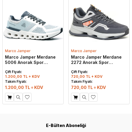
Marco Jamper
Marco Jamper
Marco Jamper Merdane
Marco Jamper Merdane
5006 Anorak Spor
2272 Anorak Spor
Ayakkabı Beyaz - Buz -
Ayakkabı Füme - Buz -
Çift Fiyatı:
Çift Fiyatı:
Füme
Turuncu
1.200,00 TL + KDV
720,00 TL + KDV
Takım Fiyatı:
Takım Fiyatı:
1.200,00
TL
KDV
720,00
TL
KDV
E-Bülten Aboneliği