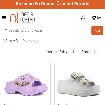
Sezonun En Güncel Ürünleri Burada
0
Ara
Anasayfa
Monapicco
Filtre