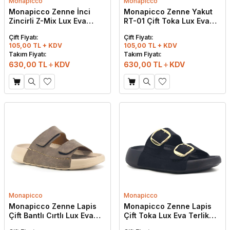
Monapicco
Monapicco
Monapicco Zenne İnci
Monapicco Zenne Yakut
Zincirli Z-Mix Lux Eva
RT-01 Çift Toka Lux Eva
Terlik Lila
Terlik Gri
Çift Fiyatı:
Çift Fiyatı:
105,00 TL + KDV
105,00 TL + KDV
Takım Fiyatı:
Takım Fiyatı:
630,00
TL
KDV
630,00
TL
KDV
Monapicco
Monapicco
Monapicco Zenne Lapis
Monapicco Zenne Lapis
Çift Bantlı Cırtlı Lux Eva
Çift Toka Lux Eva Terlik
Terlik Vizon
Siyah