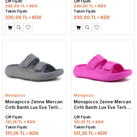
Çift Fiyatı:
Çift Fiyatı:
230,00 TL + KDV
230,00 TL + KDV
Takım Fiyatı:
Takım Fiyatı:
230,00
TL
KDV
230,00
TL
KDV
Monapicco
Monapicco
Monapicco Zenne Mercan
Monapicco Zenne Mercan
Cırtlı Bantlı Lux Eva Terlik
Cırtlı Bantlı Lux Eva Terlik
Füme
Fuşya
Çift Fiyatı:
Çift Fiyatı:
131,25 TL + KDV
131,25 TL + KDV
W
h
t
s
a
p
p
D
e
s
e
H
a
t
t
Takım Fiyatı:
Takım Fiyatı:
131,25
TL
KDV
131,25
TL
KDV