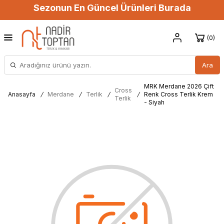
Sezonun En Güncel Ürünleri Burada
0
Ara
MRK Merdane 2026 Çift
Cross
Anasayfa
/
Merdane
/
Terlik
/
/
Renk Cross Terlik Krem
Terlik
- Siyah