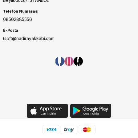
Beylikdüzü/ İSTANBUL
Telefon Numarası
08502885556
E-Posta
tsoft@nadirayakkabi.com