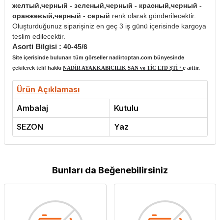
желтый,черный - зеленый,черный - красный,черный -
оранжевый,черный - серый
renk olarak gönderilecektir.
Oluşturduğunuz siparişiniz en geç 3 iş günü içerisinde kargoya
teslim edilecektir.
Asorti Bilgisi :
40-45/6
Site içerisinde bulunan tüm görseller nadirtoptan.com bünyesinde
çekilerek telif hakkı
NADİR AYAKKABICILIK SAN ve TİC LTD ŞTİ ‘
e aittir.
Ürün Açıklaması
Ambalaj
Kutulu
SEZON
Yaz
Bunları da Beğenebilirsiniz