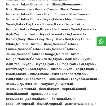
Noiredel`Arbre,Bluemarine - Blanc,Bluemarine -
Gris,Bluemarine - Rouge,Cream - Black,Crème -
Noiredel`Arbre,Fumee - Blanc,Fumee - Blue,Fumee -
Noiredel`Arbre,Füme - Beyaz,Füme - Mavi,Füme -
W
h
t
s
a
p
p
D
e
s
e
H
a
t
t
Siyah,Haki - Bej,Haki - Kırmızı,Kaki - Beige,Kaki -
Rouge,Khaki - Beige,Khaki - Red,Krem - Siyah,Lacivert -
Açık Yeşil,Lacivert - Beyaz,Lacivert - Gri,Lacivert -
Kırmızı,Navy Blue - Gray,Navy Blue - Red,Navy Blue -
White,Noiredel`Arbre - Blanc,Noiredel`Arbre -
Fumee,Noiredel`Arbre - Gris,Noiredel`Arbre -
Jaune,Noiredel`Arbre - Orange,Noiredel`Arbre -
Rouge,Noiredel`Arbre - Verte,Siyah - Açık Mavi,Siyah -
Açık Yeşil,Siyah - Beyaz,Siyah - Füme,Siyah - Gri,Siyah -
Kırmızı,Siyah - Sarı,Siyah - Turuncu,Siyah - Yeşil,Smoke -
Black,Smoke - Blue,Smoke - White,Standart,Vizon -
Haki,White - Black,White - Blue,белый - голубой,белый -
черный,дымчатый - голубой,дымчатый -
черный,копченый - белый,крем - черный,синий -
белый,синий - красный,синий -
серый,ствндартный,хаки - бежевый,хаки -
красный,черный - белый,черный - дымчатый,черный -