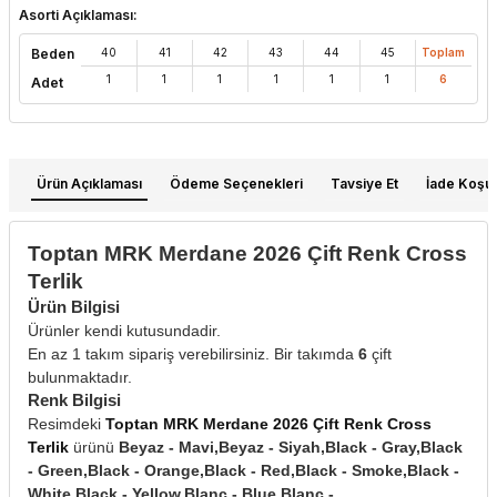
Asorti Açıklaması:
Beden
40
41
42
43
44
45
Toplam
1
1
1
1
1
1
6
Adet
Ürün Açıklaması
Ödeme Seçenekleri
Tavsiye Et
İade Koşull
Toptan MRK Merdane 2026 Çift Renk Cross
Terlik
Ürün Bilgisi
Ürünler kendi kutusundadir.
En az 1 takım sipariş verebilirsiniz. Bir takımda
6
çift
bulunmaktadır.
Renk Bilgisi
Resimdeki
Toptan MRK Merdane 2026 Çift Renk Cross
Terlik
ürünü
Beyaz - Mavi,Beyaz - Siyah,Black - Gray,Black
- Green,Black - Orange,Black - Red,Black - Smoke,Black -
White,Black - Yellow,Blanc - Blue,Blanc -