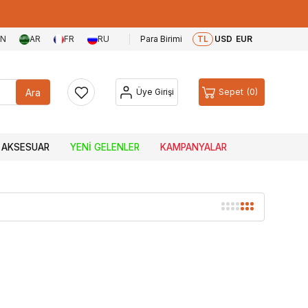
EN
AR
FR
RU
Para Birimi
TL
USD
EUR
Ara
Üye Girişi
Sepet
0
AKSESUAR
YENI GELENLER
KAMPANYALAR