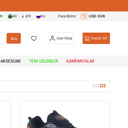
EN
AR
FR
RU
Para Birimi
TL
USD
EUR
Ara
Üye Girişi
Sepet
0
AKSESUAR
YENI GELENLER
KAMPANYALAR