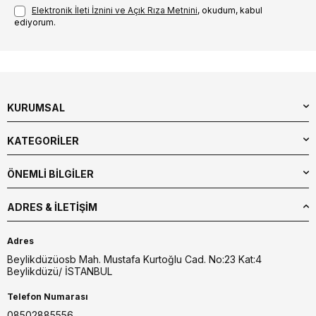
Elektronik İleti İzni‌ni ve Açık Rıza Metni‌ni
, okudum, kabul
ediyorum.
KURUMSAL
KATEGORİLER
ÖNEMLİ BİLGİLER
ADRES & İLETIŞIM
Adres
Beylikdüzüosb Mah. Mustafa Kurtoğlu Cad. No:23 Kat:4
Beylikdüzü/ İSTANBUL
Telefon Numarası
08502885556