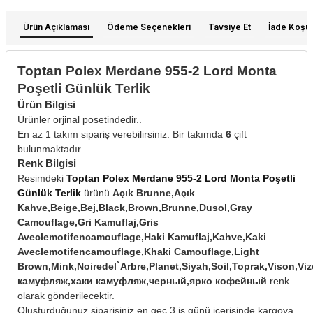
Ürün Açıklaması
Ödeme Seçenekleri
Tavsiye Et
İade Koşull
Toptan Polex Merdane 955-2 Lord Monta
Poşetli Günlük Terlik
Ürün Bilgisi
Ürünler orjinal posetindedir..
En az 1 takım sipariş verebilirsiniz. Bir takımda
6
çift
bulunmaktadır.
Renk Bilgisi
Resimdeki
Toptan Polex Merdane 955-2 Lord Monta Poşetli
Günlük Terlik
ürünü
Açık Brunne,Açık
Kahve,Beige,Bej,Black,Brown,Brunne,Dusol,Gray
Camouflage,Gri Kamuflaj,Gris
Aveclemotifencamouflage,Haki Kamuflaj,Kahve,Kaki
Aveclemotifencamouflage,Khaki Camouflage,Light
Brown,Mink,Noiredel`Arbre,Planet,Siyah,Soil,Toprak,Vison
камуфляж,хаки камуфляж,черный,ярко кофейный
renk
olarak gönderilecektir.
Oluşturduğunuz siparişiniz en geç 3 iş günü içerisinde kargoya