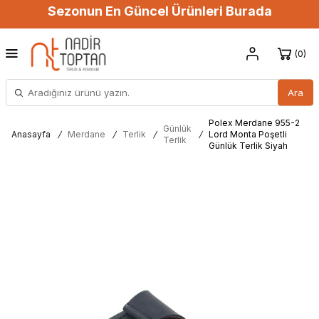
Sezonun En Güncel Ürünleri Burada
0
Ara
Polex Merdane 955-2
Günlük
Anasayfa
/
Merdane
/
Terlik
/
/
Lord Monta Poşetli
Terlik
Günlük Terlik Siyah