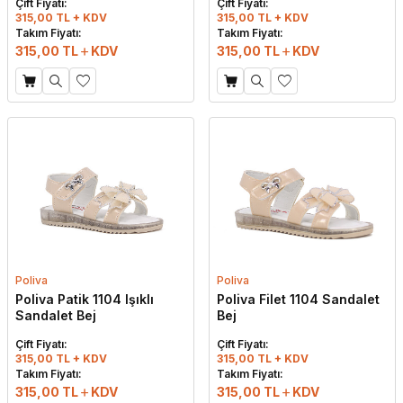
Çift Fiyatı:
Çift Fiyatı:
315,00 TL + KDV
315,00 TL + KDV
Takım Fiyatı:
Takım Fiyatı:
315,00
TL
KDV
315,00
TL
KDV
Poliva
Poliva
Poliva Patik 1104 Işıklı
Poliva Filet 1104 Sandalet
Sandalet Bej
Bej
Çift Fiyatı:
Çift Fiyatı:
315,00 TL + KDV
315,00 TL + KDV
W
h
t
s
a
p
p
D
e
s
e
H
a
t
t
Takım Fiyatı:
Takım Fiyatı:
315,00
TL
KDV
315,00
TL
KDV