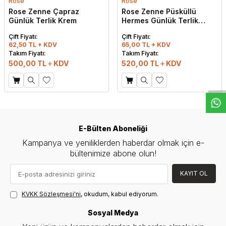
Rose
Rose
Rose Zenne Çapraz
Rose Zenne Püsküllü
Günlük Terlik Krem
Hermes Günlük Terlik
Kırmızı
Çift Fiyatı:
Çift Fiyatı:
62,50 TL + KDV
65,00 TL + KDV
Takım Fiyatı:
Takım Fiyatı:
W
h
t
s
a
p
p
D
e
s
e
H
a
t
t
500,00
TL
KDV
520,00
TL
KDV
E-Bülten Aboneliği
Kampanya ve yeniliklerden haberdar olmak için e-
bültenimize abone olun!
KAYIT OL
KVKK Sözleşmesi'ni
, okudum, kabul ediyorum.
Sosyal Medya