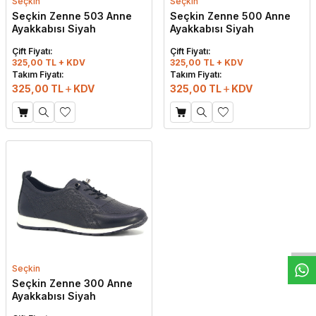
Seçkin
Seçkin
Seçkin Zenne 503 Anne
Seçkin Zenne 500 Anne
Ayakkabısı Siyah
Ayakkabısı Siyah
Çift Fiyatı:
Çift Fiyatı:
325,00 TL + KDV
325,00 TL + KDV
Takım Fiyatı:
Takım Fiyatı:
325,00
TL
KDV
325,00
TL
KDV
W
h
t
s
a
p
p
D
e
s
e
H
a
t
t
Seçkin
Seçkin Zenne 300 Anne
Ayakkabısı Siyah