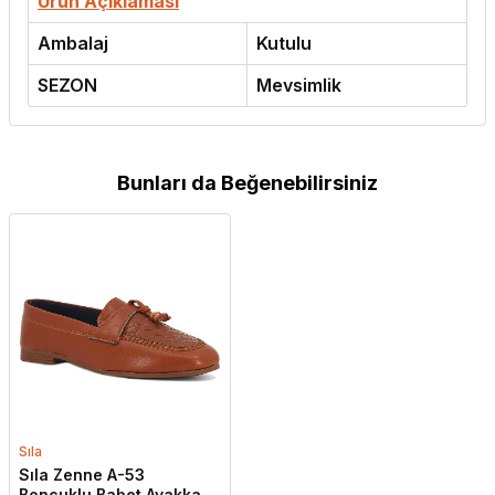
Ürün Açıklaması
Ambalaj
Kutulu
SEZON
Mevsimlik
Bunları da Beğenebilirsiniz
Sıla
Sıla Zenne A-53
Boncuklu Babet Ayakkabı