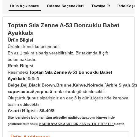
Ürün Açıklaması
Ödeme Seçenekleri
Tavsiye Et
İade Koşull
Toptan Sıla Zenne A-53 Boncuklu Babet
Ayakkabı
Ürün Bilgisi
Ürünler kendi kutusundadir.
En az 1 takım sipariş verebilirsiniz. Bir takımda
8
çift
bulunmaktadır.
Renk Bilgisi
Resimdeki
Toptan Sıla Zenne A-53 Boncuklu Babet
Ayakkabı
ürünü
Beige,Bej,Black,Brown,Brunne,Kahve,Noiredel`Arbre,Siyah
коричневый,черный
renk olarak gönderilecektir.
Oluşturduğunuz siparişiniz en geç 3 iş günü içerisinde kargoya
teslim edilecektir.
Asorti Bilgisi :
36-40/8
Site içerisinde bulunan tüm görseller nadirtoptan.com bünyesinde
çekilerek telif hakkı
NADİR AYAKKABICILIK SAN ve TİC LTD ŞTİ ‘
e aittir.