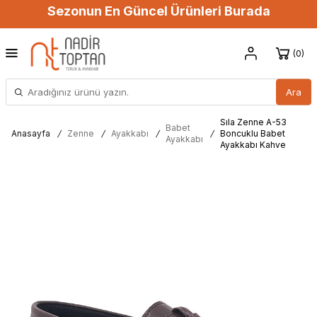
Sezonun En Güncel Ürünleri Burada
0
Ara
Sıla Zenne A-53
Babet
Anasayfa
/
Zenne
/
Ayakkabı
/
/
Boncuklu Babet
Ayakkabı
Ayakkabı Kahve